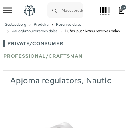
0
Skip to main content
Type 1 or more characters for results.
Gustavsberg
Produkti
Rezerves daļas
Jaucējkrānu rezerves daļas
Dušas jaucējkrānu rezerves daļas
PRIVATE/CONSUMER
PROFESSIONAL/CRAFTSMAN
Apjoma regulators, Nautic