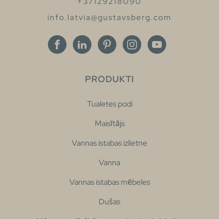
+37129218090
info.latvia@gustavsberg.com
PRODUKTI
Tualetes podi
Maisītājs
Vannas istabas izlietne
Vanna
Vannas istabas mēbeles
Dušas