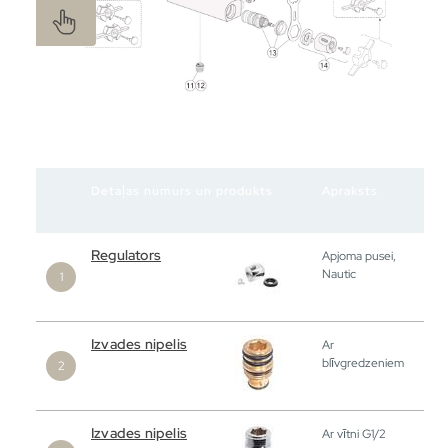
Detaļas numurs un produkts
Apraksts
Regulators
Apjoma pusei,
Nautic
Izvades nipelis
Ar
blīvgredzeniem
Izvades nipelis
Ar vītni G1/2