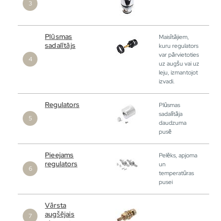
Plūsmas
Maisītājiem,
sadalītājs
kuru regulators
var pārvietoties
uz augšu vai uz
leju, izmantojot
izvadi.
Regulators
Plūsmas
sadalītāja
daudzuma
pusē
Pieejams
Pelēks, apjoma
regulators
un
temperatūras
pusei
Vārsta
augšējais