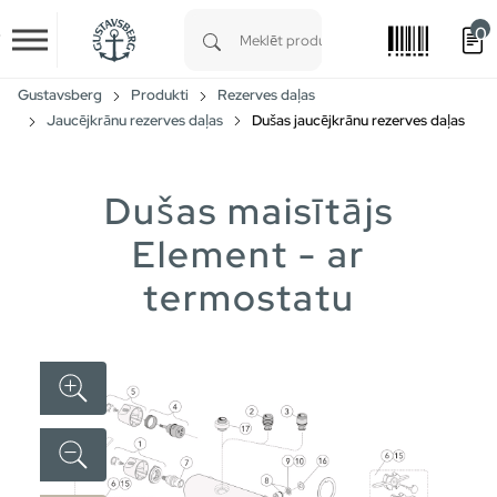
0
Skip to main content
Type 1 or more characters for results.
Gustavsberg
Produkti
Rezerves daļas
Jaucējkrānu rezerves daļas
Dušas jaucējkrānu rezerves daļas
Dušas maisītājs
Element - ar
termostatu