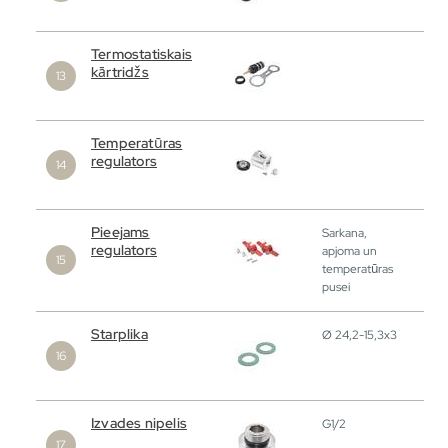
Termostatiskais
kārtridžs
Temperatūras
regulators
Pieejams
Sarkana,
regulators
apjoma un
temperatūras
pusei
Starplika
Ø 24,2-15,3x3
Izvades nipelis
G1/2