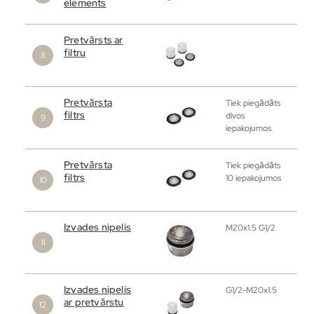
elements
Pretvārsts ar
filtru
Pretvārsta
Tiek piegādāts
filtrs
divos
iepakojumos
Pretvārsta
Tiek piegādāts
filtrs
10 iepakojumos
Izvades nipelis
M20x1.5 G1/2
Izvades nipelis
G1/2-M20x1.5
ar pretvārstu