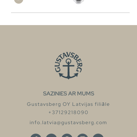
SAZINIES AR MUMS
Gustavsberg OY Latvijas filiāle
+37129218090
info.latvia@gustavsberg.com