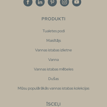
PRODUKTI
Tualetes podi
Maisītājs
Vannas istabas izlietne
Vanna
Vannas istabas mēbeles
Dušas
Mūsu populārākās vannas istabas kolekcijas
ĪSCEĻI