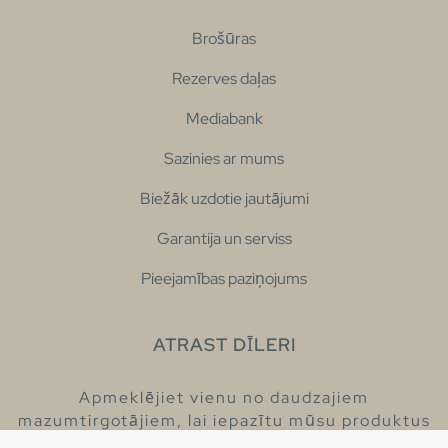
Brošūras
Rezerves daļas
Mediabank
Sazinies ar mums
Biežāk uzdotie jautājumi
Garantija un serviss
Pieejamības paziņojums
ATRAST DĪLERI
Apmeklējiet vienu no daudzajiem
mazumtirgotājiem, lai iepazītu mūsu produktus
un iegūtu vairāk informācijas par tiem.