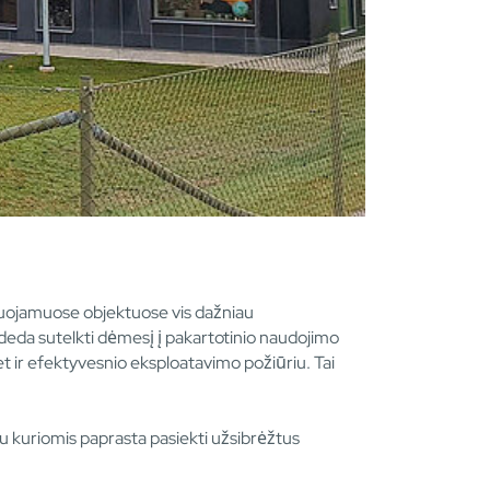
ovuojamuose objektuose vis dažniau
adeda sutelkti dėmesį į pakartotinio naudojimo
t ir efektyvesnio eksploatavimo požiūriu. Tai
u kuriomis paprasta pasiekti užsibrėžtus