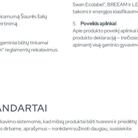
Swan Ecolabel“, BREEAM ir LE
taikomi ir energijos klasifikavim
inkamumą Šiaurės šalių
irtinimą.
5.
Poveikis aplinkai
Apie produkto poveikį aplinka
produkto deklaraciją – trečios
d gaminiai būtų tinkamai
apimantį visą gaminio gyvavimo
n“ reglamentų reikalavimus.
TANDARTAI
tifikavimo sistemomis, kad mūsų produktai būti tvaresni ir prisidėt
is dirbame, aprašymus – norėdami sužinoti daugiau, susisiekite.