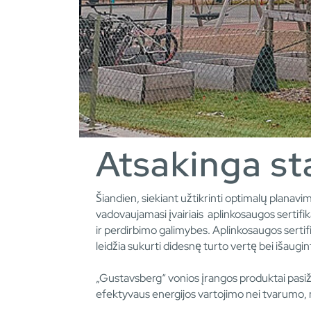
Atsakinga st
Šiandien, siekiant užtikrinti optimalų planav
vadovaujamasi įvairiais aplinkosaugos sertifi
ir perdirbimo galimybes. Aplinkosaugos sertif
leidžia sukurti didesnę turto vertę bei išaugi
„Gustavsberg“ vonios įrangos produktai pasiž
efektyvaus energijos vartojimo nei tvarumo, n