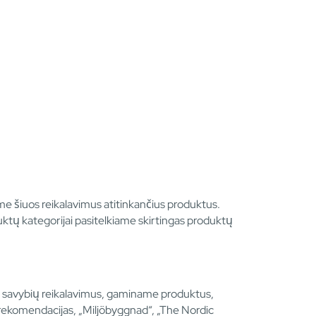
ame šiuos reikalavimus atitinkančius produktus.
uktų kategorijai pasitelkiame skirtingas produktų
ių savybių reikalavimus, gaminame produktus,
rekomendacijas, „Miljöbyggnad“, „The Nordic