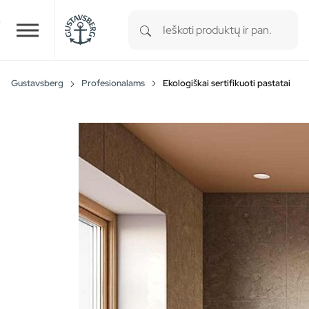
Type 1 or more characters for r
Skip to main content
Gustavsberg
Profesionalams
Ekologiškai sertifikuoti pastatai