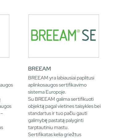
BREEAM
BREEAM yra labiausiai paplitusi
saugos
aplinkosaugos sertifikavimo
sistema Europoje.
ą
Su BREEAM galima sertifikuoti
saugos
objektą pagal vietines taisykles bei
 –
standartus ir tuo pačiu gauti
galimybę pastatą palyginti
us
tarptautiniu mastu.
Sertifikatas kelia griežtus