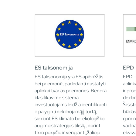
ES taksonomija
EPD
ES taksonomija yra ES apibrėžtis
EPD – 
bei priemonė, padedanti nustatyti
aplink
aplinkai tvarias priemones. Bendra
ir pro
klasifikavimo sistema
deklar
investuotojams leidžia identifikuoti
Ši sis
ir palyginti nekilnojamąjį turtą,
būdas 
siekiant ES klimato bei ekologiško
gamini
augimo strategijos tikslų, norint
vadin
tikro pokyčio ir vengiant „žaliojo
ekviva