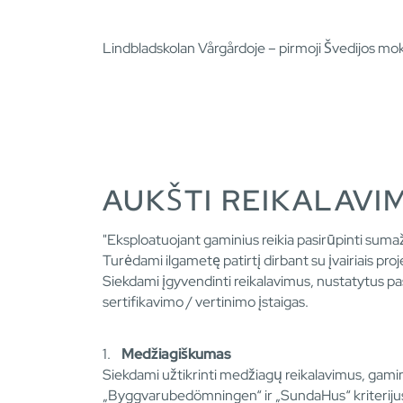
Lindbladskolan Vårgårdoje – pirmoji Švedijos mo
AUKŠTI REIKALAVI
"Eksploatuojant gaminius reikia pasirūpinti sumaž
Turėdami ilgametę patirtį dirbant su įvairiais pr
Siekdami įgyvendinti reikalavimus, nustatytus pa
sertifikavimo / vertinimo įstaigas.
1.
Medžiagiškumas
Siekdami užtikrinti medžiagų reikalavimus, gami
„Byggvarubedömningen“ ir „SundaHus“ kriteriju