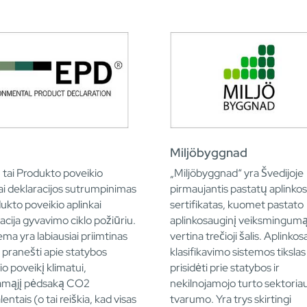
Miljöbyggnad
tai Produkto poveikio
„Miljöbyggnad“ yra Švedijoje
ai deklaracijos sutrumpinimas
pirmaujantis pastatų aplinko
dukto poveikio aplinkai
sertifikatas, kuomet pastato
acija gyvavimo ciklo požiūriu.
aplinkosauginį veiksmingum
tema yra labiausiai priimtinas
vertina trečioji šalis. Aplinko
pranešti apie statybos
klasifikavimo sistemos tikslas
o poveikį klimatui,
prisidėti prie statybos ir
amąjį pėdsaką CO2
nekilnojamojo turto sektoria
lentais (o tai reiškia, kad visas
tvarumo. Yra trys skirtingi