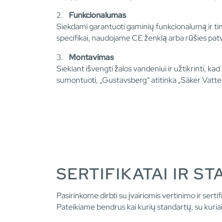
2.
Funkcionalumas
Siekdami garantuoti gaminių funkcionalumą ir t
specifikai, naudojame CE ženklą arba rūšies patv
3.
Montavimas
Siekiant išvengti žalos vandeniui ir užtikrinti, ka
sumontuoti, „Gustavsberg“ atitinka „Säker Vatte
SERTIFIKATAI IR S
Pasirinkome dirbti su įvairiomis vertinimo ir ser
Pateikiame bendrus kai kurių standartų, su kuria