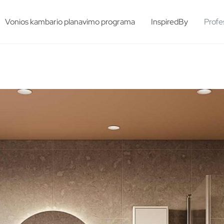
esults.
Vonios kambario planavimo programa
InspiredBy
Profe