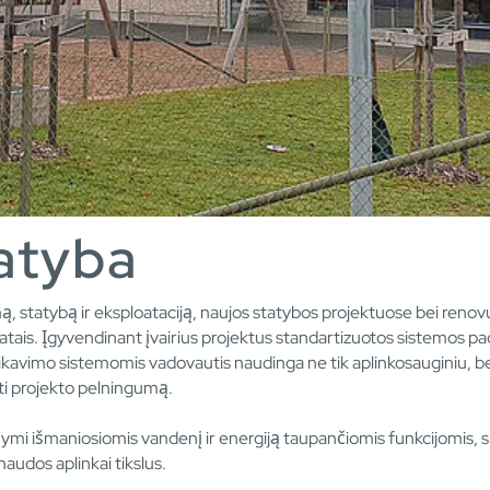
atyba
imą, statybą ir eksploataciją, naujos statybos projektuose bei ren
katais. Įgyvendinant įvairius projektus standartizuotos sistemos p
ikavimo sistemomis vadovautis naudinga ne tik aplinkosauginiu, be
nti projekto pelningumą.
ymi išmaniosiomis vandenį ir energiją taupančiomis funkcijomis, s
audos aplinkai tikslus.