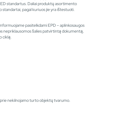
ED standartus. Daliai produktų asortimento
o standartai, pagal kuriuos jie yra ištestuoti.
i informuojame pasitelkdami EPD – aplinkosaugos
ios nepriklausomos šalies patvirtintą dokumentą,
 ciklą.
ų prie nekilnojamo turto objektų tvarumo.