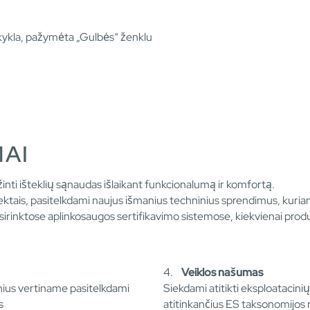
kykla, pažymėta „Gulbės“ ženklu
MAI
inti išteklių sąnaudas išlaikant funkcionalumą ir komfortą.
ojektais, pasitelkdami naujus išmanius techninius sprendimus, kuri
sirinktose aplinkosaugos sertifikavimo sistemose, kiekvienai prod
4.
Veiklos našumas
nius vertiname pasitelkdami
Siekdami atitikti eksploatacin
s
atitinkančius ES taksonomijos 