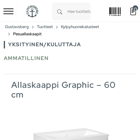
0
Skip to main content
Type 1 or more characters for results.
Gustavsberg
Tuotteet
Kylpyhuonekalusteet
Pesuallaskaapit
YKSITYINEN/KULUTTAJA
AMMATILLINEN
Allaskaappi Graphic – 60
cm