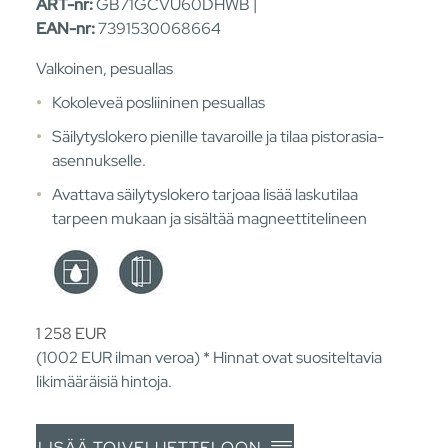
ART-nr:
GB71GCVU60DHWB |
EAN-nr:
7391530068664
Valkoinen, pesuallas
Kokoleveä posliininen pesuallas
Säilytyslokero pienille tavaroille ja tilaa pistorasia-
asennukselle.
Avattava säilytyslokero tarjoaa lisää laskutilaa
tarpeen mukaan ja sisältää magneettitelineen
1 258
EUR
(1002
EUR
ilman veroa) * Hinnat ovat suositeltavia
likimääräisiä hintoja.
LISÄÄ TOIVELUETTELOON