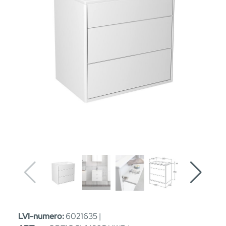
LVI-numero:
6021635 |