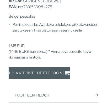
ART-nr:
GB71GCVU60BBWB |
EAN-nr:
7391530084275
Beige, pesuallas
Posliinipesuallas Avattava piilolokero pikkutavaroiden
säilytykseen Tilaa pistorasian asennukselle
1 815
EUR
(1446
EUR
ilman veroa) * Hinnat ovat suositeltavia
likimääräisiä hintoja.
LISÄÄ TOIVELUETTELOON
TUOTTEEN TIEDOT