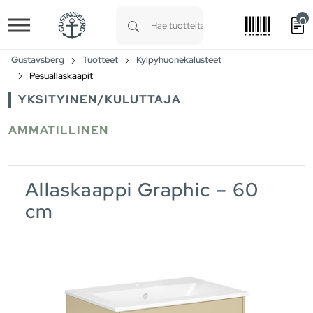
0
Skip to main content
Type 1 or more characters for results.
Gustavsberg
Tuotteet
Kylpyhuonekalusteet
Pesuallaskaapit
YKSITYINEN/KULUTTAJA
AMMATILLINEN
Allaskaappi Graphic – 60
cm