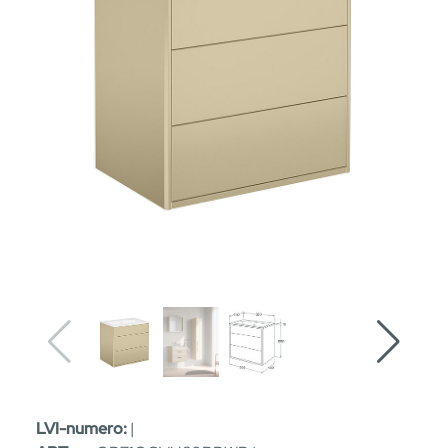
LVI-numero:
|