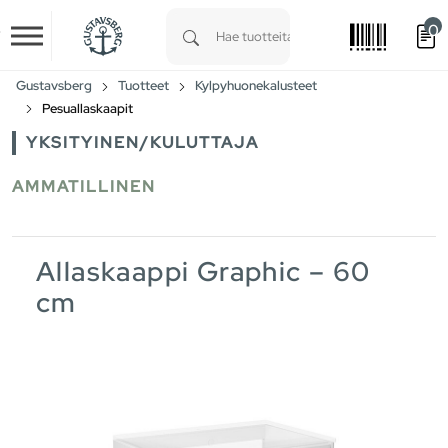
0
Skip to main content
Type 1 or more characters for results.
Gustavsberg
Tuotteet
Kylpyhuonekalusteet
Pesuallaskaapit
YKSITYINEN/KULUTTAJA
AMMATILLINEN
Allaskaappi Graphic – 60
cm