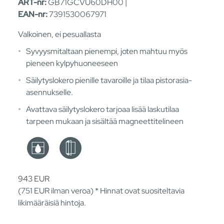
ART-nr:
GB71GCVU60DH00 |
EAN-nr:
7391530067971
Valkoinen, ei pesuallasta
Syvyysmitaltaan pienempi, joten mahtuu myös
pieneen kylpyhuoneeseen
Säilytyslokero pienille tavaroille ja tilaa pistorasia-
asennukselle.
Avattava säilytyslokero tarjoaa lisää laskutilaa
tarpeen mukaan ja sisältää magneettitelineen
943
EUR
(751
EUR
ilman veroa) * Hinnat ovat suositeltavia
likimääräisiä hintoja.