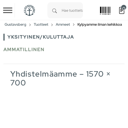
0
Skip to main content
Type 1 or more characters for results.
Gustavsberg
Tuotteet
Ammeet
Kylpyamme ilman kehikkoa
YKSITYINEN/KULUTTAJA
AMMATILLINEN
Yhdistelmäamme – 1570 ×
700