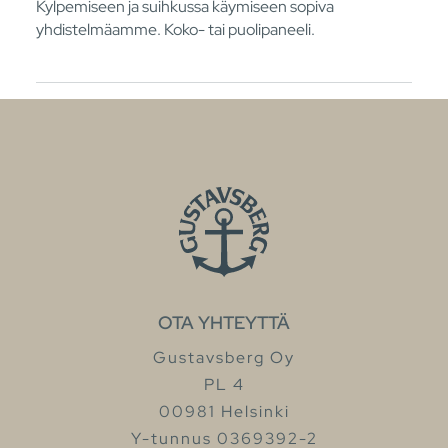
Kylpemiseen ja suihkussa käymiseen sopiva
yhdistelmäamme. Koko- tai puolipaneeli.
OTA YHTEYTTÄ
Gustavsberg Oy
PL 4
00981 Helsinki
Y-tunnus 0369392-2