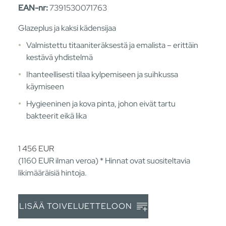
EAN-nr:
7391530071763
Glazeplus ja kaksi kädensijaa
Valmistettu titaaniteräksestä ja emalista – erittäin
kestävä yhdistelmä
Ihanteellisesti tilaa kylpemiseen ja suihkussa
käymiseen
Hygieeninen ja kova pinta, johon eivät tartu
bakteerit eikä lika
1 456
EUR
(1160
EUR
ilman veroa) * Hinnat ovat suositeltavia
likimääräisiä hintoja.
LISÄÄ TOIVELUETTELOON