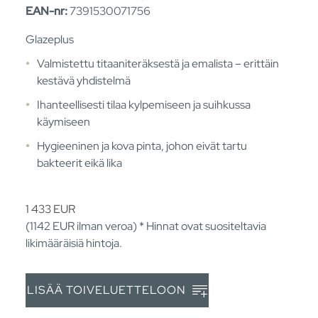
EAN-nr:
7391530071756
Glazeplus
Valmistettu titaaniteräksestä ja emalista – erittäin
kestävä yhdistelmä
Ihanteellisesti tilaa kylpemiseen ja suihkussa
käymiseen
Hygieeninen ja kova pinta, johon eivät tartu
bakteerit eikä lika
1 433
EUR
(1142
EUR
ilman veroa) * Hinnat ovat suositeltavia
likimääräisiä hintoja.
LISÄÄ TOIVELUETTELOON