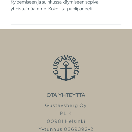
Kylpemiseen ja suihkussa käymiseen sopiva
yhdistelmäamme. Koko- tai puolipaneeli.
OTA YHTEYTTÄ
Gustavsberg Oy
PL 4
00981 Helsinki
Y-tunnus 0369392-2