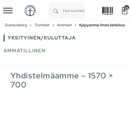
0
Skip to main content
Type 1 or more characters for results.
Gustavsberg
Tuotteet
Ammeet
Kylpyamme ilman kehikkoa
YKSITYINEN/KULUTTAJA
AMMATILLINEN
Yhdistelmäamme – 1570 ×
700