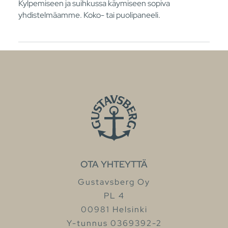
Kylpemiseen ja suihkussa käymiseen sopiva
yhdistelmäamme. Koko- tai puolipaneeli.
OTA YHTEYTTÄ
Gustavsberg Oy
PL 4
00981 Helsinki
Y-tunnus 0369392-2