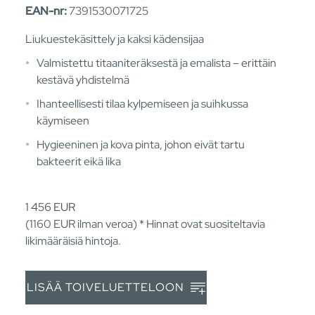
EAN-nr:
7391530071725
Liukuestekäsittely ja kaksi kädensijaa
Valmistettu titaaniteräksestä ja emalista – erittäin
kestävä yhdistelmä
Ihanteellisesti tilaa kylpemiseen ja suihkussa
käymiseen
Hygieeninen ja kova pinta, johon eivät tartu
bakteerit eikä lika
1 456
EUR
(1160
EUR
ilman veroa) * Hinnat ovat suositeltavia
likimääräisiä hintoja.
LISÄÄ TOIVELUETTELOON