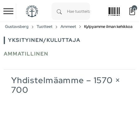
0
Skip to main content
Type 1 or more characters for results.
Gustavsberg
Tuotteet
Ammeet
Kylpyamme ilman kehikkoa
YKSITYINEN/KULUTTAJA
AMMATILLINEN
Yhdistelmäamme – 1570 ×
700