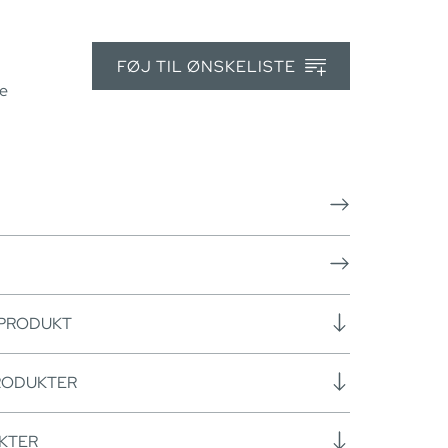
FØJ TIL ØNSKELISTE
re
 PRODUKT
RODUKTER
KTER