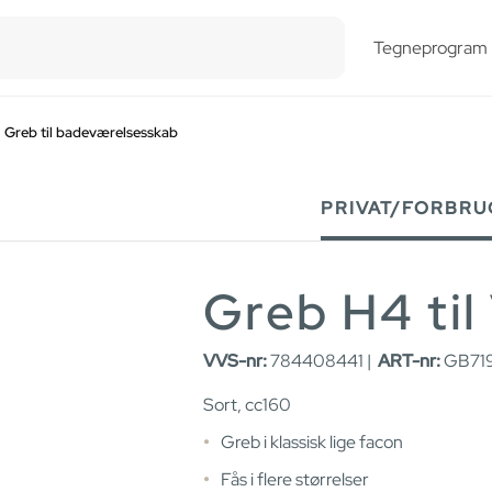
esults.
Tegneprogram
Greb til badeværelsesskab
PRIVAT/FORBRU
Greb H4 til
VVS-nr:
784408441 |
ART-nr:
GB71
Sort, cc160
Greb i klassisk lige facon
Fås i flere størrelser