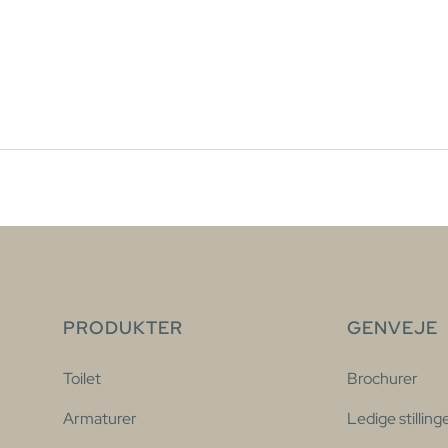
PRODUKTER
GENVEJE
Toilet
Brochurer
Armaturer
Ledige stilling