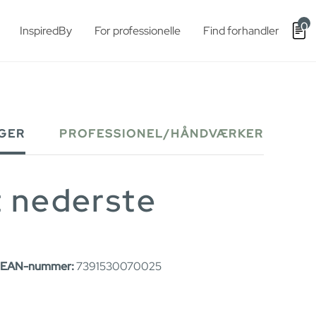
0
InspiredBy
For professionelle
Find forhandler
GER
PROFESSIONEL/HÅNDVÆRKER
t nederste
EAN-nummer:
7391530070025