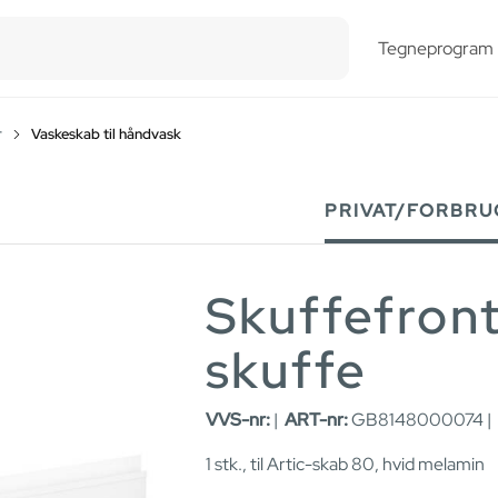
esults.
Tegneprogram
r
Vaskeskab til håndvask
PRIVAT/FORBRU
Skuffefron
skuffe
VVS-nr:
|
ART-nr:
GB8148000074 |
1 stk., til Artic-skab 80, hvid melamin