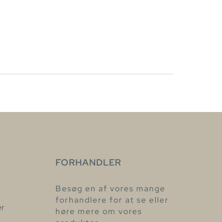
FORHANDLER
Besøg en af vores mange
forhandlere for at se eller
er
høre mere om vores