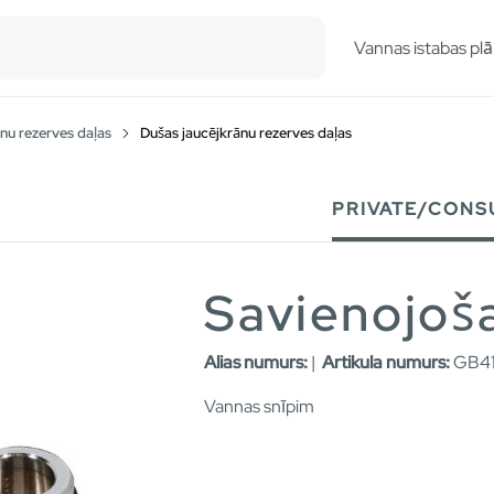
esults.
Vannas istabas plā
nu rezerves daļas
Dušas jaucējkrānu rezerves daļas
PRIVATE/CONS
Savienojoša
Alias numurs:
|
Artikula numurs:
GB41
Vannas snīpim