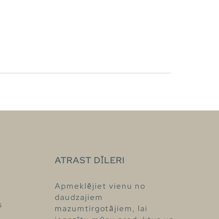
ATRAST DĪLERI
Apmeklējiet vienu no
daudzajiem
s
mazumtirgotājiem, lai