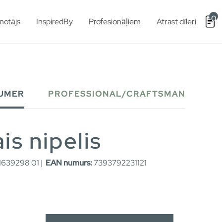
0
notājs
InspiredBy
Profesionāļiem
Atrast dīleri
UMER
PROFESSIONAL/CRAFTSMAN
is nipelis
639298 01 |
EAN numurs:
7393792231121