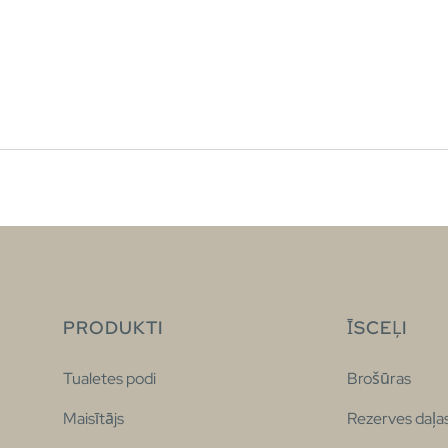
PRODUKTI
ĪSCEĻI
Tualetes podi
Brošūras
Maisītājs
Rezerves daļa