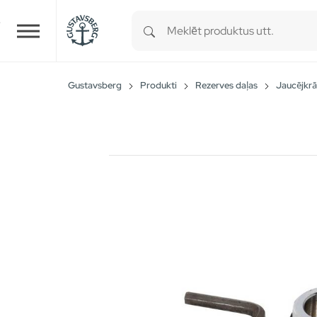
Type 1 or more characters for r
Skip to main content
Gustavsberg
Produkti
Rezerves daļas
Jaucējkrā