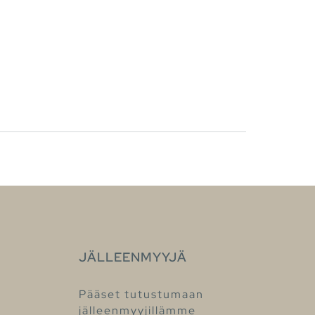
JÄLLEENMYYJÄ
Pääset tutustumaan
jälleenmyyjillämme