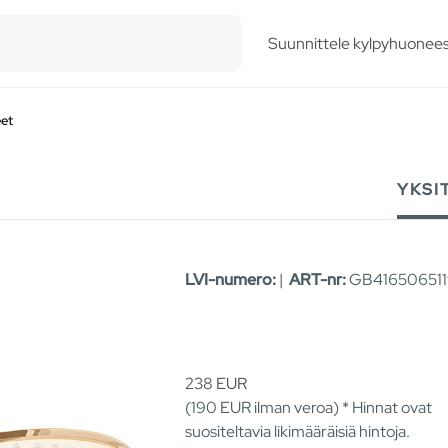
esults.
Suunnittele kylpyhuonees
eet
YKSI
LVI-numero:
|
ART-nr:
GB416506511
238
EUR
(190
EUR
ilman veroa) * Hinnat ovat
suositeltavia likimääräisiä hintoja.