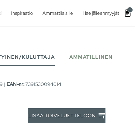
0
i
Inspiraatio
Ammattilaisille
Hae jälleenmyyjät
TYINEN/KULUTTAJA
AMMATILLINEN
9 |
EAN-nr:
7391530094014
LISÄÄ TOIVELUETTELOON