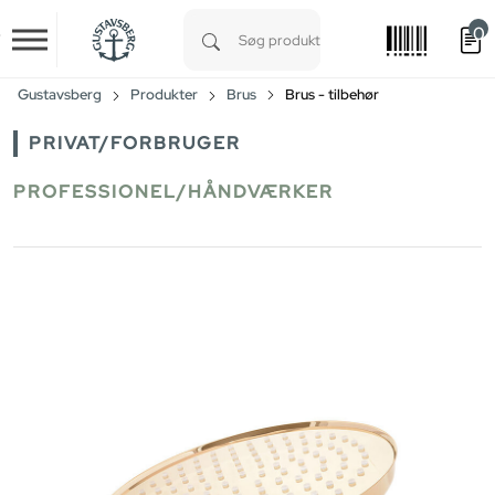
0
Skip to main content
Type 1 or more characters for results.
Gustavsberg
Produkter
Brus
Brus - tilbehør
PRIVAT/FORBRUGER
PROFESSIONEL/HÅNDVÆRKER