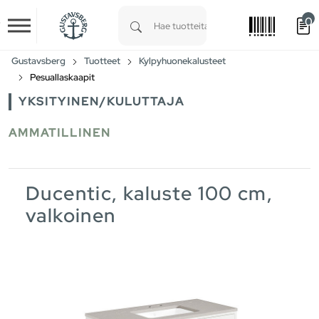
0
Skip to main content
Type 1 or more characters for results.
Gustavsberg
Tuotteet
Kylpyhuonekalusteet
Pesuallaskaapit
YKSITYINEN/KULUTTAJA
AMMATILLINEN
Ducentic, kaluste 100 cm,
valkoinen