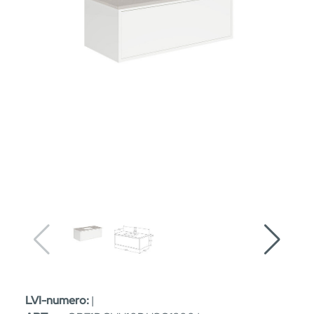
LVI-numero:
|