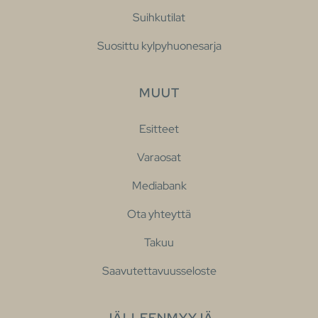
Suihkutilat
Suosittu kylpyhuonesarja
MUUT
Esitteet
Varaosat
Mediabank
Ota yhteyttä
Takuu
Saavutettavuusseloste
JÄLLEENMYYJÄ