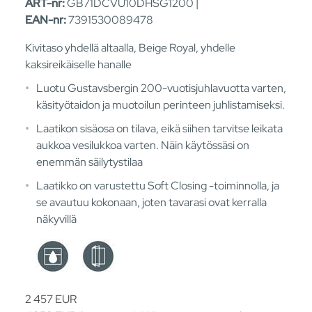
ART-nr:
GB71DCVU10DHSG1200 |
EAN-nr:
7391530089478
Kivitaso yhdellä altaalla, Beige Royal, yhdelle
kaksireikäiselle hanalle
Luotu Gustavsbergin 200-vuotisjuhlavuotta varten,
käsityötaidon ja muotoilun perinteen juhlistamiseksi.
Laatikon sisäosa on tilava, eikä siihen tarvitse leikata
aukkoa vesilukkoa varten. Näin käytössäsi on
enemmän säilytystilaa
Laatikko on varustettu Soft Closing -toiminnolla, ja
se avautuu kokonaan, joten tavarasi ovat kerralla
näkyvillä
2 457
EUR