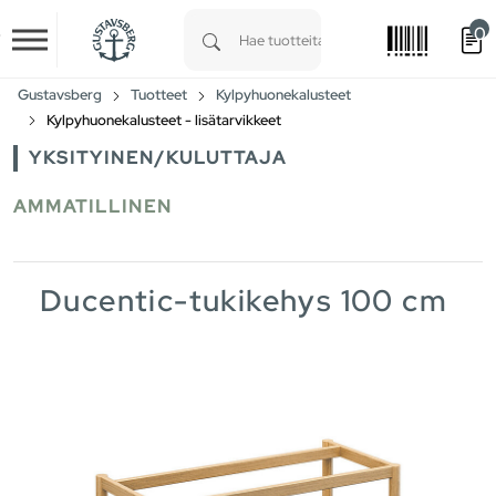
0
Skip to main content
Type 1 or more characters for results.
Gustavsberg
Tuotteet
Kylpyhuonekalusteet
Kylpyhuonekalusteet - lisätarvikkeet
YKSITYINEN/KULUTTAJA
AMMATILLINEN
Ducentic-tukikehys 100 cm