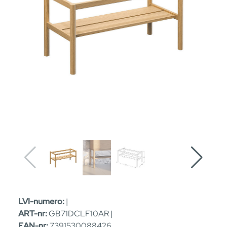
LVI-numero:
|
ART-nr:
GB71DCLF10AR |
EAN-nr:
7391530088426