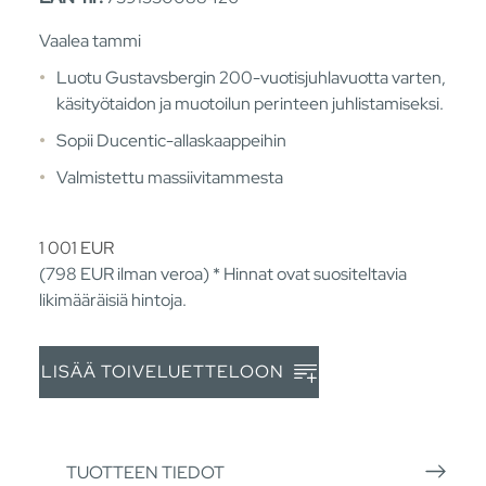
Vaalea tammi
Luotu Gustavsbergin 200-vuotisjuhlavuotta varten,
käsityötaidon ja muotoilun perinteen juhlistamiseksi.
Sopii Ducentic-allaskaappeihin
Valmistettu massiivitammesta
1 001
EUR
(798
EUR
ilman veroa) * Hinnat ovat suositeltavia
likimääräisiä hintoja.
LISÄÄ TOIVELUETTELOON
TUOTTEEN TIEDOT