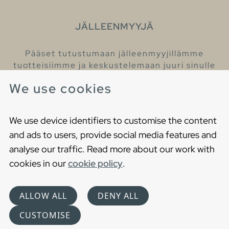
JÄLLEENMYYJÄ
Pääset tutustumaan jälleenmyyjillämme
tuotteisiimme ja keskustelemaan juuri sinulle
sopivista kylpyhuonetuotteista
We use cookies
Löydä lähin jälleenmyyjäsi
We use device identifiers to customise the content
and ads to users, provide social media features and
analyse our traffic. Read more about our work with
cookies in our
cookie policy
.
Copyright © 2021 Gustavsberg. All Rights Reserved
Cookies
Privacy statement
ALLOW ALL
DENY ALL
Choose language
CUSTOMISE