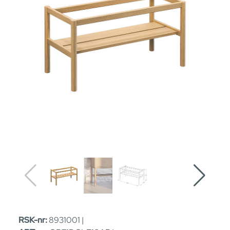
RSK-nr:
8931001 |