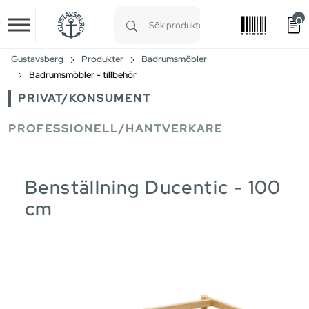
0
Skip to main content
Type 1 or more characters for results.
Gustavsberg
Produkter
Badrumsmöbler
Badrumsmöbler - tillbehör
PRIVAT/KONSUMENT
PROFESSIONELL/HANTVERKARE
Benställning Ducentic - 100
cm