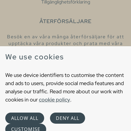
Tillgänglighetsförklaring
ÅTERFÖRSÄLJARE
Besök en av våra många återförsäljare för att
upptäcka våra produkter och prata med våra
hjälpsamma kollegor.
We use cookies
Hitta din närmaste återförsäljare
We use device identifiers to customise the content
and ads to users, provide social media features and
analyse our traffic. Read more about our work with
cookies in our
cookie policy
.
Copyright © 2021 Gustavsberg. All Rights Reserved
Cookies
Privacy statement
ALLOW ALL
DENY ALL
Choose language
CUSTOMISE