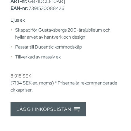
ART-nr:
GB71DCLF10AR |
EAN-nr:
7391530088426
Ljus ek
Skapad för Gustavsbergs 200-årsjubileum och
hyllar arvet av hantverk och design
Passar till Ducentic kommodskåp
Tillverkad av massiv ek
8 918
SEK
(7134
SEK
ex. moms) * Priserna är rekommenderade
cirkapriser.
LÄGG I INKÖPSLISTAN