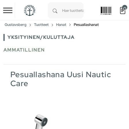
0
Skip to main content
Type 1 or more characters for results.
Gustavsberg
Tuotteet
Hanat
Pesuallashanat
YKSITYINEN/KULUTTAJA
AMMATILLINEN
Pesuallashana Uusi Nautic
Care