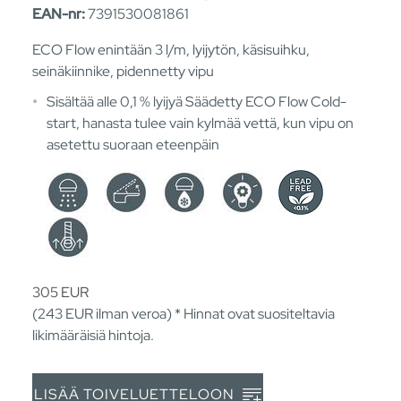
EAN-nr:
7391530081861
ECO Flow enintään 3 l/m, lyijytön, käsisuihku,
seinäkiinnike, pidennetty vipu
Sisältää alle 0,1 % lyijyä Säädetty ECO Flow Cold-
start, hanasta tulee vain kylmää vettä, kun vipu on
asetettu suoraan eteenpäin
305
EUR
(243
EUR
ilman veroa) * Hinnat ovat suositeltavia
likimääräisiä hintoja.
LISÄÄ TOIVELUETTELOON