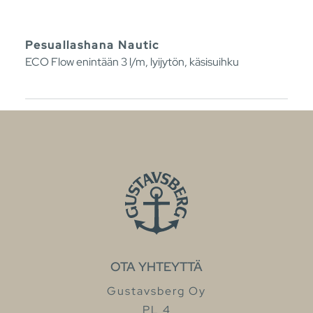
Pesuallashana Nautic
ECO Flow enintään 3 l/m, lyijytön, käsisuihku
OTA YHTEYTTÄ
Gustavsberg Oy
PL 4