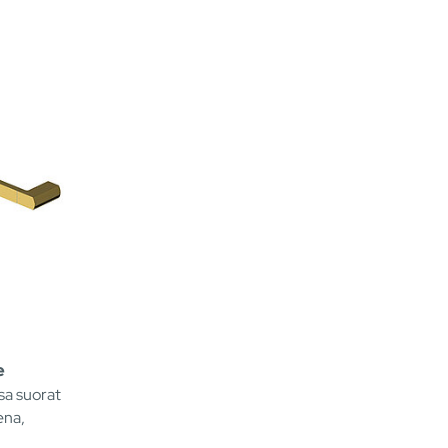
e
sa suorat
ena,