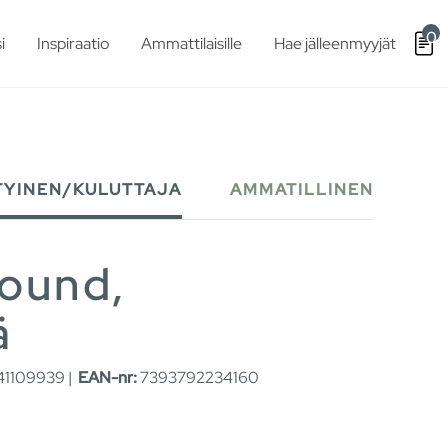
0
i
Inspiraatio
Ammattilaisille
Hae jälleenmyyjät
TYINEN/KULUTTAJA
AMMATILLINEN
Round,
ä
1109939 |
EAN-nr:
7393792234160