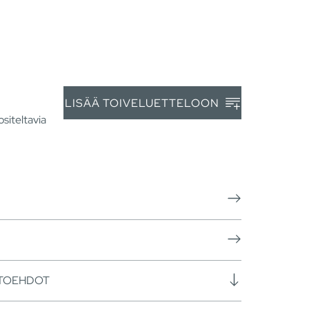
LISÄÄ TOIVELUETTELOON
siteltavia
HTOEHDOT