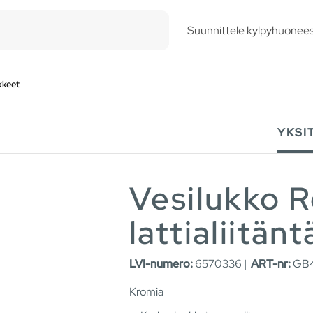
esults.
Suunnittele kylpyhuonees
kkeet
YKSI
Vesilukko 
lattialiitänt
LVI-numero:
6570336 |
ART-nr:
GB4
Kromia