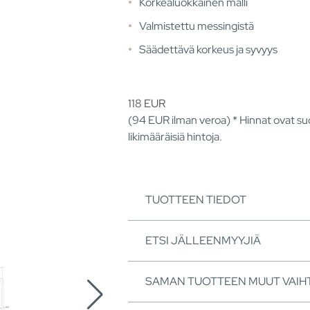
Korkealuokkainen malli
Valmistettu messingistä
Säädettävä korkeus ja syvyys
118
EUR
(94
EUR
ilman veroa) * Hinnat ovat suo
likimääräisiä hintoja.
TUOTTEEN TIEDOT
ETSI JÄLLEENMYYJIÄ
SAMAN TUOTTEEN MUUT VAI