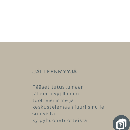
JÄLLEENMYYJÄ
Pääset tutustumaan
jälleenmyyjillämme
tuotteisiimme ja
keskustelemaan juuri sinulle
sopivista
kylpyhuonetuotteista