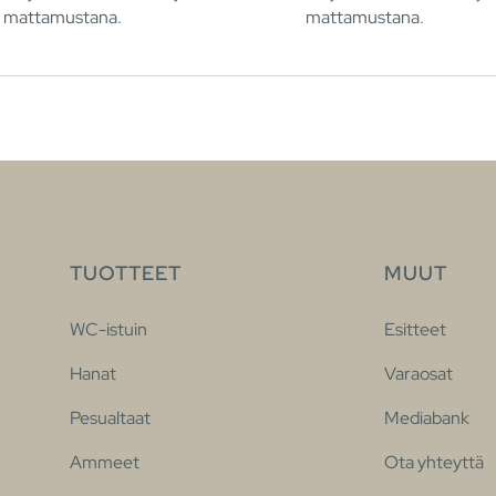
mattamustana.
mattamustana.
TUOTTEET
MUUT
WC-istuin
Esitteet
Hanat
Varaosat
Pesualtaat
Mediabank
Ammeet
Ota yhteyttä