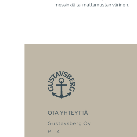
messinkiä tai mattamustan värinen.
OTA YHTEYTTÄ
Gustavsberg Oy
PL 4