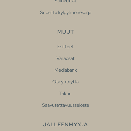
Suihkutilat
Suosittu kylpyhuonesarja
MUUT
Esitteet
Varaosat
Mediabank
Ota yhteyttä
Takuu
Saavutettavuusseloste
JÄLLEENMYYJÄ