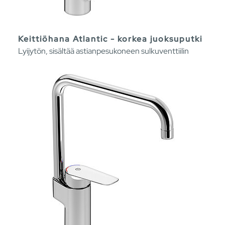
Keittiöhana Atlantic - korkea juoksuputki
Lyijytön, sisältää astianpesukoneen sulkuventtiilin