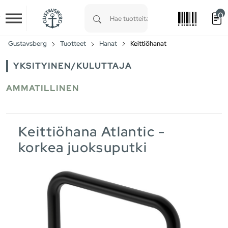
0
Skip to main content
Type 1 or more characters for results.
Gustavsberg
Tuotteet
Hanat
Keittiöhanat
YKSITYINEN/KULUTTAJA
AMMATILLINEN
Keittiöhana Atlantic -
korkea juoksuputki