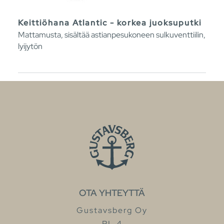
Keittiöhana Atlantic - korkea juoksuputki
Mattamusta, sisältää astianpesukoneen sulkuventtiilin,
lyijytön
OTA YHTEYTTÄ
Gustavsberg Oy
PL 4