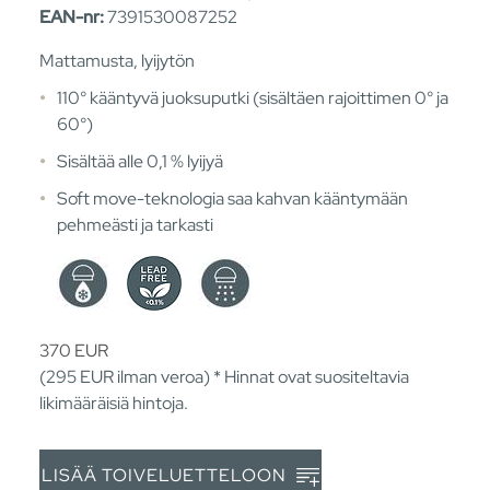
EAN-nr:
7391530087252
Mattamusta, lyijytön
110° kääntyvä juoksuputki (sisältäen rajoittimen 0° ja
60°)
Sisältää alle 0,1 % lyijyä
Soft move-teknologia saa kahvan kääntymään
pehmeästi ja tarkasti
370
EUR
(295
EUR
ilman veroa) * Hinnat ovat suositeltavia
likimääräisiä hintoja.
LISÄÄ TOIVELUETTELOON