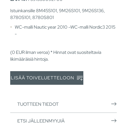
Istuinkansille 8M45S101, 9M26S101, 9M26S136,
8780S101, 8780S801
WC-malli Nautic year 2010 -WC-malli Nordic3 2015
-
(0
EUR
ilman veroa) * Hinnat ovat suositeltavia
likimääräisiä hintoja.
LISÄÄ TOIVELUETTELOON
TUOTTEEN TIEDOT
ETSI JÄLLEENMYYJIÄ