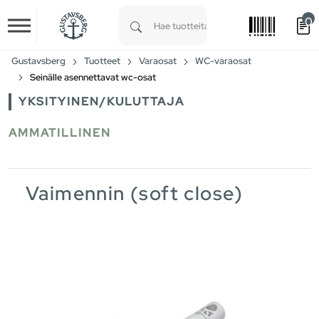
0
Skip to main content
Type 1 or more characters for results.
Gustavsberg
Tuotteet
Varaosat
WC-varaosat
Seinälle asennettavat wc-osat
YKSITYINEN/KULUTTAJA
AMMATILLINEN
Vaimennin (soft close)