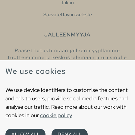
Takuu
Saavutettavuusseloste
JÄLLEENMYYJÄ
Pääset tutustumaan jälleenmyyjillämme
tuotteisiimme ja keskustelemaan juuri sinulle
sopivista kylpyhuonetuotteista
We use cookies
Löydä lähin jälleenmyyjäsi
We use device identifiers to customise the content
and ads to users, provide social media features and
analyse our traffic. Read more about our work with
cookies in our
cookie policy
.
Copyright © 2021 Gustavsberg. All Rights Reserved
Cookies
Privacy statement
ALLOW ALL
DENY ALL