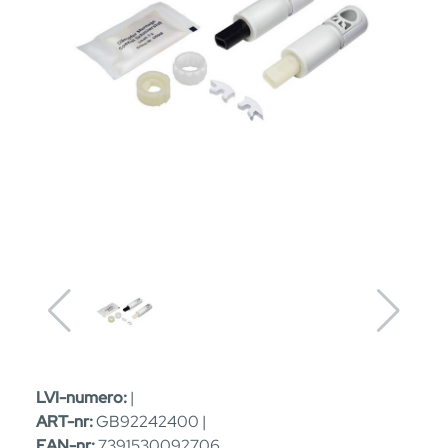
LVI-numero:
|
ART-nr:
GB92242400 |
EAN-nr:
7391530092706