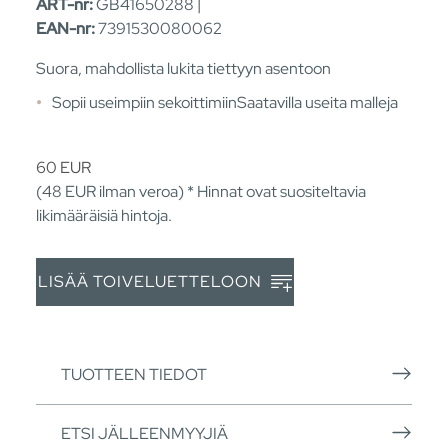
ART-nr:
GB41650288 |
EAN-nr:
7391530080062
Suora, mahdollista lukita tiettyyn asentoon
Sopii useimpiin sekoittimiinSaatavilla useita malleja
60
EUR
(48
EUR
ilman veroa) * Hinnat ovat suositeltavia
likimääräisiä hintoja.
LISÄÄ TOIVELUETTELOON
TUOTTEEN TIEDOT
ETSI JÄLLEENMYYJIÄ