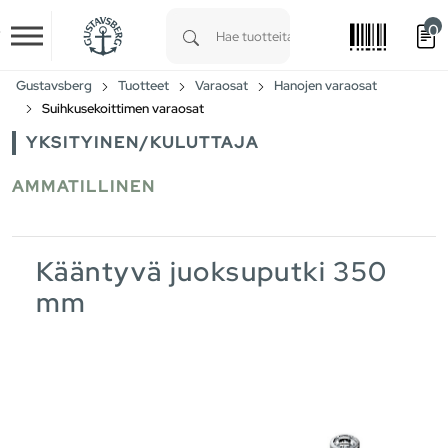
0
Skip to main content
Type 1 or more characters for results.
Gustavsberg
Tuotteet
Varaosat
Hanojen varaosat
Suihkusekoittimen varaosat
YKSITYINEN/KULUTTAJA
AMMATILLINEN
Kääntyvä juoksuputki 350
mm