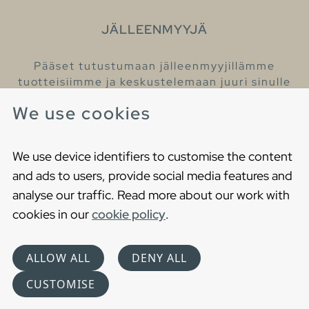
JÄLLEENMYYJÄ
Pääset tutustumaan jälleenmyyjillämme
tuotteisiimme ja keskustelemaan juuri sinulle
sopivista kylpyhuonetuotteista
We use cookies
Löydä lähin jälleenmyyjäsi
We use device identifiers to customise the content
and ads to users, provide social media features and
analyse our traffic. Read more about our work with
cookies in our
cookie policy
.
Copyright © 2021 Gustavsberg. All Rights Reserved
Cookies
Privacy statement
ALLOW ALL
DENY ALL
Choose language
CUSTOMISE