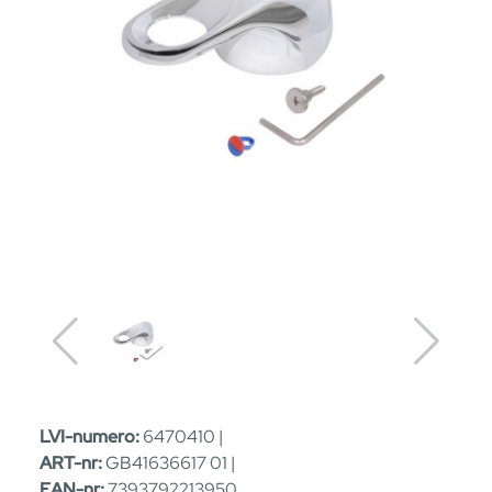
LVI-numero:
6470410 |
ART-nr:
GB41636617 01 |
EAN-nr:
7393792213950