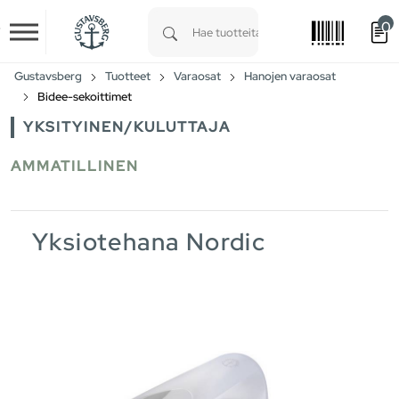
0
Skip to main content
Type 1 or more characters for results.
Gustavsberg
Tuotteet
Varaosat
Hanojen varaosat
Bidee-sekoittimet
YKSITYINEN/KULUTTAJA
AMMATILLINEN
Yksiotehana Nordic