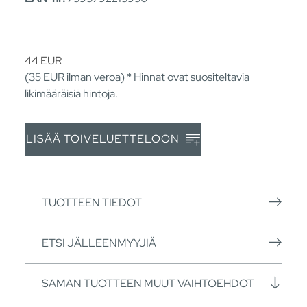
44
EUR
(35
EUR
ilman veroa) * Hinnat ovat suositeltavia
likimääräisiä hintoja.
LISÄÄ TOIVELUETTELOON
TUOTTEEN TIEDOT
ETSI JÄLLEENMYYJIÄ
SAMAN TUOTTEEN MUUT VAIHTOEHDOT