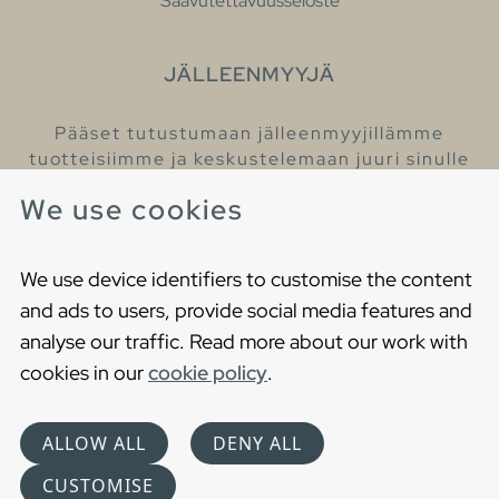
Saavutettavuusseloste
JÄLLEENMYYJÄ
Pääset tutustumaan jälleenmyyjillämme
tuotteisiimme ja keskustelemaan juuri sinulle
sopivista kylpyhuonetuotteista
We use cookies
Löydä lähin jälleenmyyjäsi
We use device identifiers to customise the content
and ads to users, provide social media features and
analyse our traffic. Read more about our work with
cookies in our
cookie policy
.
Copyright © 2021 Gustavsberg. All Rights Reserved
Cookies
Privacy statement
ALLOW ALL
DENY ALL
Choose language
CUSTOMISE