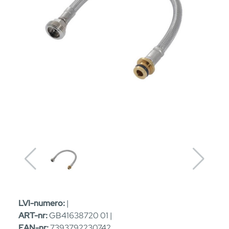
LVI-numero:
|
ART-nr:
GB41638720 01 |
EAN-nr:
7393792230742