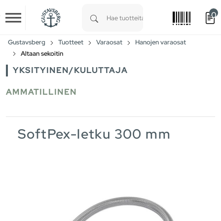
0
Skip to main content
Type 1 or more characters for results.
Gustavsberg
Tuotteet
Varaosat
Hanojen varaosat
Altaan sekoitin
YKSITYINEN/KULUTTAJA
AMMATILLINEN
SoftPex-letku 300 mm