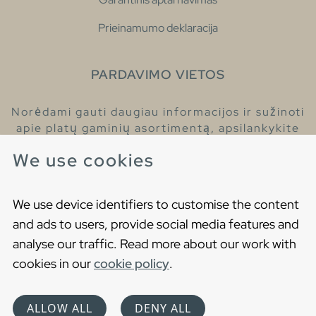
Prieinamumo deklaracija
PARDAVIMO VIETOS
Norėdami gauti daugiau informacijos ir sužinoti
apie platų gaminių asortimentą, apsilankykite
pas mūsų prekybos atstovus.
We use cookies
Raskite artimiausią prekybos atstovą
We use device identifiers to customise the content
and ads to users, provide social media features and
analyse our traffic. Read more about our work with
cookies in our
cookie policy
.
Copyright © 2021 Gustavsberg. All Rights Reserved
Cookies
Privatumo politika
ALLOW ALL
DENY ALL