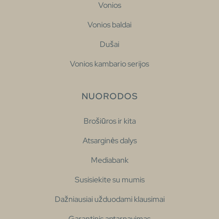
Vonios
Vonios baldai
Dušai
Vonios kambario serijos
NUORODOS
Brošiūros ir kita
Atsarginės dalys
Mediabank
Susisiekite su mumis
Dažniausiai užduodami klausimai
Garantinis aptarnavimas