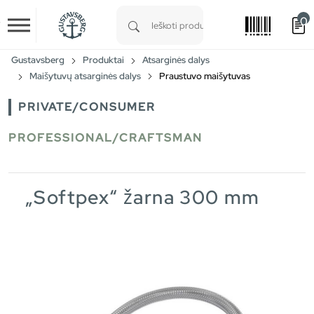
0
Skip to main content
Type 1 or more characters for results.
Gustavsberg
Produktai
Atsarginės dalys
Maišytuvų atsarginės dalys
Praustuvo maišytuvas
PRIVATE/CONSUMER
PROFESSIONAL/CRAFTSMAN
„Softpex“ žarna 300 mm