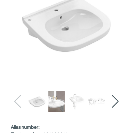
Alias number:
|