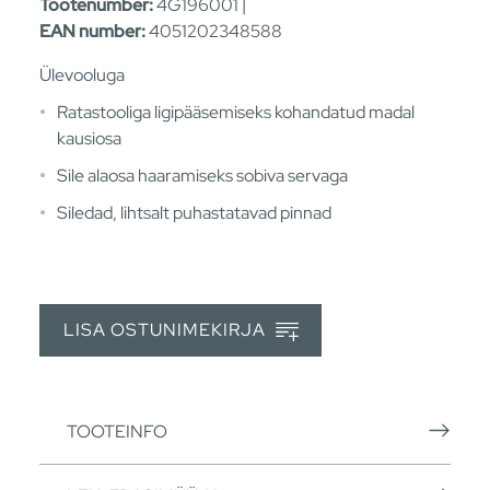
Tootenumber:
4G196001 |
EAN number:
4051202348588
Ülevooluga
Ratastooliga ligipääsemiseks kohandatud madal
kausiosa
Sile alaosa haaramiseks sobiva servaga
Siledad, lihtsalt puhastatavad pinnad
LISA OSTUNIMEKIRJA
TOOTEINFO