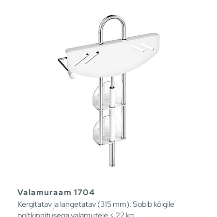
Valamuraam 1704
Kergitatav ja langetatav (315 mm). Sobib kõigile
poltkinnitusega valamutele < 22 kg