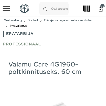
0
Skip to main content
Type 1 or more characters for results.
Gustavsberg
Tooted
Erivajadustega inimeste vannituba
Invavalamud
ERATARBIJA
PROFESSIONAAL
Valamu Care 4G1960-
poltkinnituseks, 60 cm