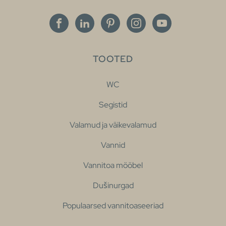
TOOTED
WC
Segistid
Valamud ja väikevalamud
Vannid
Vannitoa mööbel
Dušinurgad
Populaarsed vannitoaseeriad