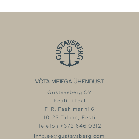
VÕTA MEIEGA ÜHENDUST
Gustavsberg OY
Eesti filliaal
F. R. Faehlmanni 6
10125 Tallinn, Eesti
Telefon +372 646 0312
info.ee@gustavsberg.com