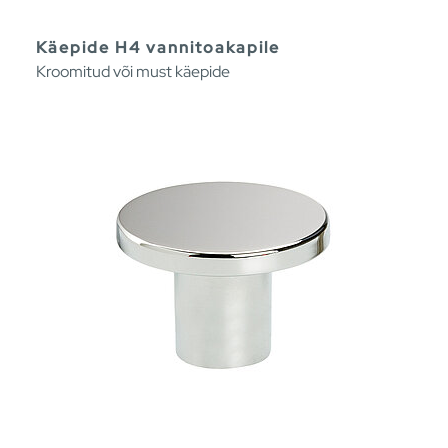
Käepide H4 vannitoakapile
Kroomitud või must käepide