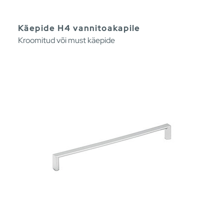
Käepide H4 vannitoakapile
Kroomitud või must käepide