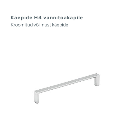
Käepide H4 vannitoakapile
Kroomitud või must käepide