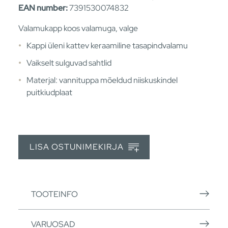
EAN number:
7391530074832
Valamukapp koos valamuga, valge
Kappi üleni kattev keraamiline tasapindvalamu
Vaikselt sulguvad sahtlid
Materjal: vannituppa mõeldud niiskuskindel
puitkiudplaat
LISA OSTUNIMEKIRJA
TOOTEINFO
VARUOSAD