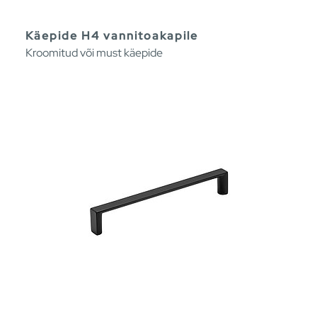
Käepide H4 vannitoakapile
Kroomitud või must käepide