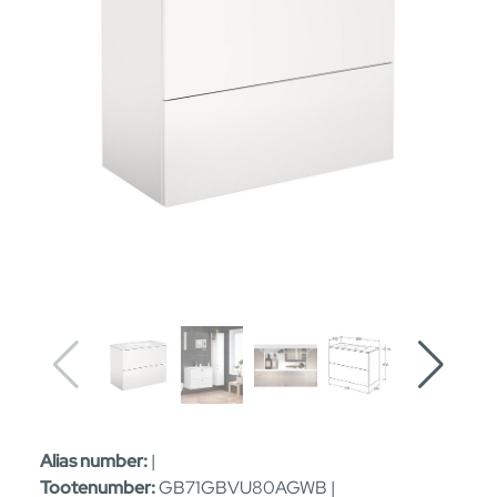
Alias number:
|
Tootenumber:
GB71GBVU80AGWB |