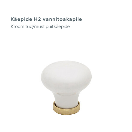
Käepide H2 vannitoakapile
Kroomitud/must puitkäepide