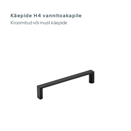
Käepide H4 vannitoakapile
Kroomitud või must käepide