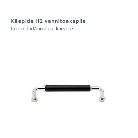
Käepide H2 vannitoakapile
Kroomitud/must puitkäepide