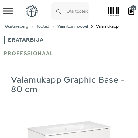
0
Skip to main content
Type 1 or more characters for results.
Gustavsberg
Tooted
Vannitoa mööbel
Valamukapp
ERATARBIJA
PROFESSIONAAL
Valamukapp Graphic Base -
80 cm