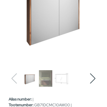
Alias number:
|
Tootenumber:
GB71DCMC10AW00 |