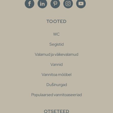
TOOTED
WC
Segistid
Valamud ja väikevalamud
Vannid
Vannitoa mööbel
Dušinurgad
Populaarsed vannitoaseeriad
OTSETEED