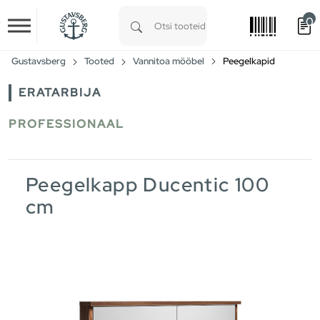
0
Skip to main content
Type 1 or more characters for results.
Gustavsberg
Tooted
Vannitoa mööbel
Peegelkapid
ERATARBIJA
PROFESSIONAAL
Peegelkapp Ducentic 100
cm