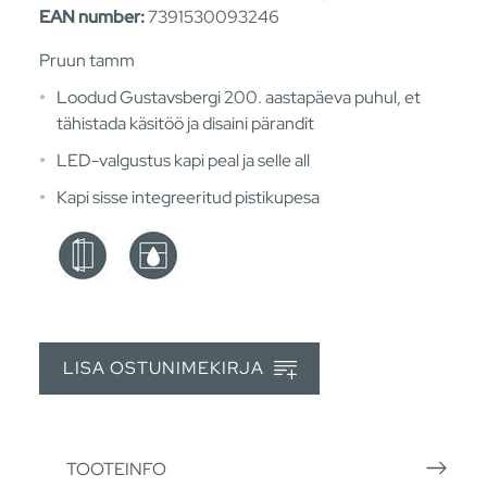
EAN number:
7391530093246
Pruun tamm
Loodud Gustavsbergi 200. aastapäeva puhul, et
tähistada käsitöö ja disaini pärandit
LED-valgustus kapi peal ja selle all
Kapi sisse integreeritud pistikupesa
LISA OSTUNIMEKIRJA
TOOTEINFO