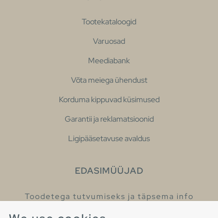
Tootekataloogid
Varuosad
Meediabank
Võta meiega ühendust
Korduma kippuvad küsimused
Garantii ja reklamatsioonid
Ligipääsetavuse avaldus
EDASIMÜÜJAD
Toodetega tutvumiseks ja täpsema info
saamiseks külastage meie edasimüüjaid.