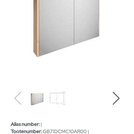
Alias number:
|
Tootenumber:
GB71DCMC10AR00 |