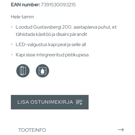
EAN number:
7391530093215
Hele tamm
Loodud Gustavsbergi 200. aastapäeva puhul, et
tähistada käsitöö ja disaini pärandit
LED-valgustus kapi peal ja selle all
Kapi sisse integreeritud pistikupesa
LISA OSTUNIMEKIRJA
TOOTEINFO