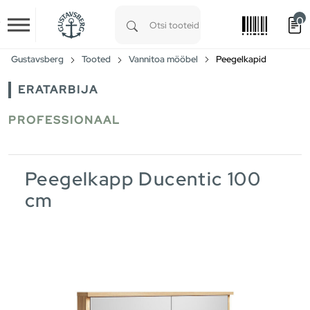
0
Skip to main content
Type 1 or more characters for results.
Gustavsberg
Tooted
Vannitoa mööbel
Peegelkapid
ERATARBIJA
PROFESSIONAAL
Peegelkapp Ducentic 100
cm