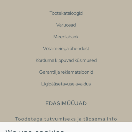
Tootekataloogid
Varuosad
Meediabank
Võta meiega ühendust
Korduma kippuvad küsimused
Garantii ja reklamatsioonid
Ligipääsetavuse avaldus
EDASIMÜÜJAD
Toodetega tutvumiseks ja täpsema info
saamiseks külastage meie edasimüüjaid.