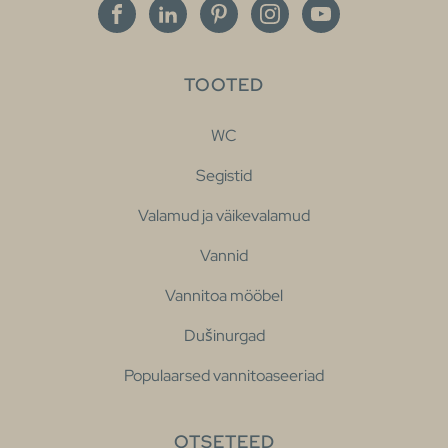
TOOTED
WC
Segistid
Valamud ja väikevalamud
Vannid
Vannitoa mööbel
Dušinurgad
Populaarsed vannitoaseeriad
OTSETEED