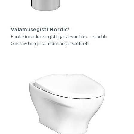
Valamusegisti Nordic³
Funktsionaalne segisti igapäevaeluks - esindab
Gustavsbergi traditsioone ja kvaliteeti.