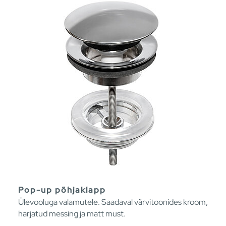
Pop-up põhjaklapp
Ülevooluga valamutele. Saadaval värvitoonides kroom,
harjatud messing ja matt must.