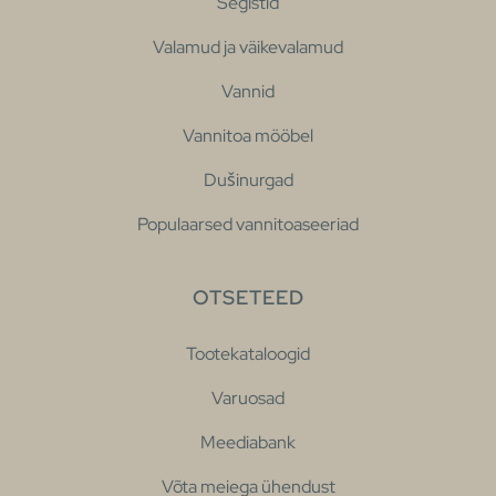
Segistid
Valamud ja väikevalamud
Vannid
Vannitoa mööbel
Dušinurgad
Populaarsed vannitoaseeriad
OTSETEED
Tootekataloogid
Varuosad
Meediabank
Võta meiega ühendust