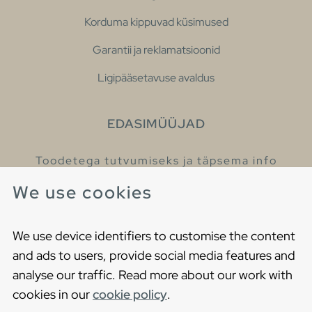
Korduma kippuvad küsimused
Garantii ja reklamatsioonid
Ligipääsetavuse avaldus
EDASIMÜÜJAD
Toodetega tutvumiseks ja täpsema info
saamiseks külastage meie edasimüüjaid.
We use cookies
Leia lähim edasimüüja
We use device identifiers to customise the content
and ads to users, provide social media features and
analyse our traffic. Read more about our work with
cookies in our
cookie policy
.