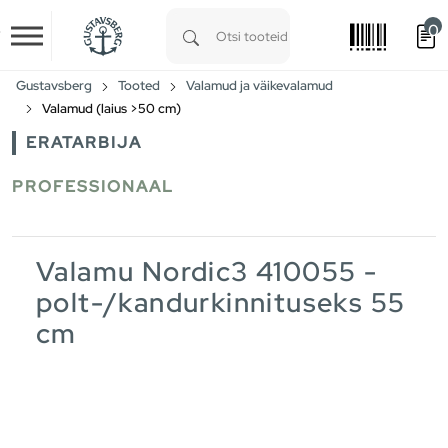
0
Skip to main content
Type 1 or more characters for results.
Gustavsberg
Tooted
Valamud ja väikevalamud
Valamud (laius >50 cm)
ERATARBIJA
PROFESSIONAAL
Valamu Nordic3 410055 -
polt-/kandurkinnituseks 55
cm