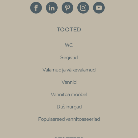
TOOTED
WC
Segistid
Valamud ja väikevalamud
Vannid
Vannitoa mööbel
Dušinurgad
Populaarsed vannitoaseeriad