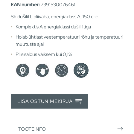
EAN number:
7391530076461
Sh dušilift, pliivaba, energiaklass A, 150 c-c
Komplektis A energiaklassi dušiliftiga
Hoiab ühtlast veetemperatuuri rõhu ja temperatuuri
muutuste ajal
Pliisisaldus väiksem kui 0,1%
LISA OSTUNIMEKIRJA
TOOTEINFO