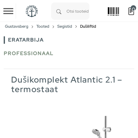
0
Skip to main content
Type 1 or more characters for results.
Gustavsberg
Tooted
Segistid
Dušiliftid
ERATARBIJA
PROFESSIONAAL
Dušikomplekt Atlantic 2.1 –
termostaat