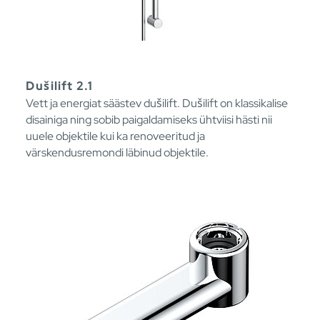
Dušilift 2.1
Vett ja energiat säästev dušilift. Dušilift on klassikalise
disainiga ning sobib paigaldamiseks ühtviisi hästi nii
uuele objektile kui ka renoveeritud ja
värskendusremondi läbinud objektile.