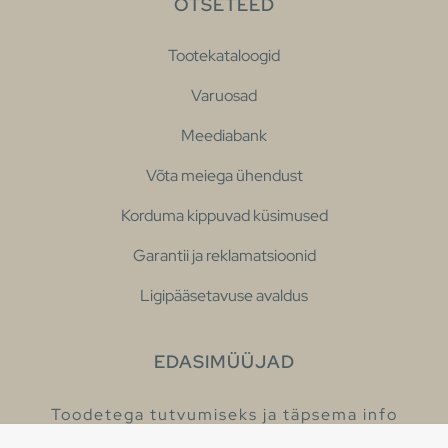
OTSETEED
Tootekataloogid
Varuosad
Meediabank
Võta meiega ühendust
Korduma kippuvad küsimused
Garantii ja reklamatsioonid
Ligipääsetavuse avaldus
EDASIMÜÜJAD
Toodetega tutvumiseks ja täpsema info
saamiseks külastage meie edasimüüjaid.