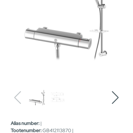
Alias number:
|
Tootenumber:
GB412113870 |