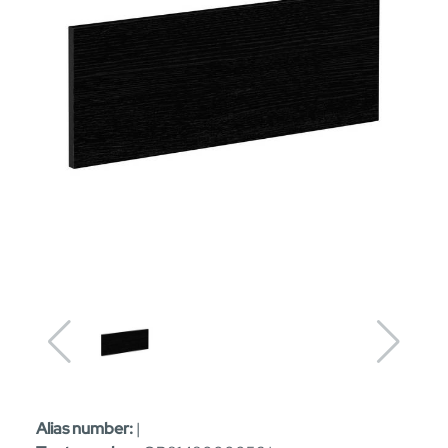
Alias number:
|