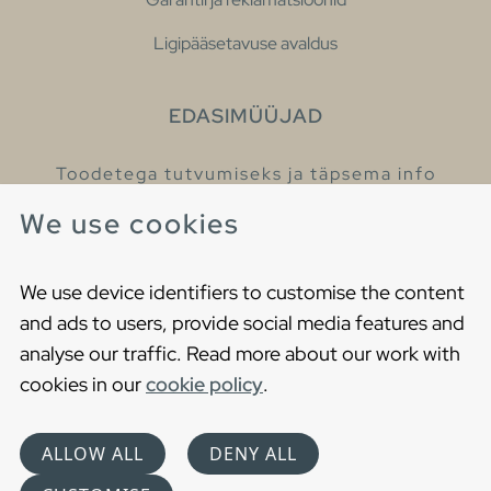
Ligipääsetavuse avaldus
EDASIMÜÜJAD
Toodetega tutvumiseks ja täpsema info
saamiseks külastage meie edasimüüjaid.
We use cookies
Leia lähim edasimüüja
We use device identifiers to customise the content
and ads to users, provide social media features and
analyse our traffic. Read more about our work with
cookies in our
cookie policy
.
Copyright © 2021 Gustavsberg. All Rights Reserved
Cookies
Privaatsuspoliitika
ALLOW ALL
DENY ALL
Choose language