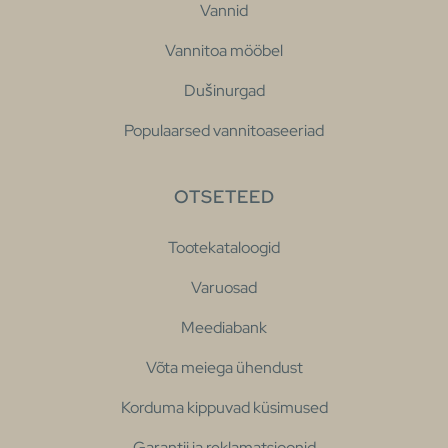
Vannid
Vannitoa mööbel
Dušinurgad
Populaarsed vannitoaseeriad
OTSETEED
Tootekataloogid
Varuosad
Meediabank
Võta meiega ühendust
Korduma kippuvad küsimused
Garantii ja reklamatsioonid