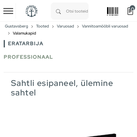
0
Skip to main content
Type 1 or more characters for results.
Gustavsberg
Tooted
Varuosad
Vannitoamööbli varuosad
Valamukapid
ERATARBIJA
PROFESSIONAAL
Sahtli esipaneel, ülemine
sahtel