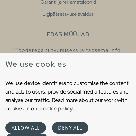
Garantii ja reklamatsioonid
Ligipääsetavuse avaldus
EDASIMÜÜJAD
Toodetega tutvumiseks ja täpsema info
saamiseks külastage meie edasimüüjaid.
We use cookies
Leia lähim edasimüüja
We use device identifiers to customise the content
and ads to users, provide social media features and
analyse our traffic. Read more about our work with
cookies in our
cookie policy
.
Copyright © 2021 Gustavsberg. All Rights Reserved
Cookies
Privaatsuspoliitika
ALLOW ALL
DENY ALL
Choose language