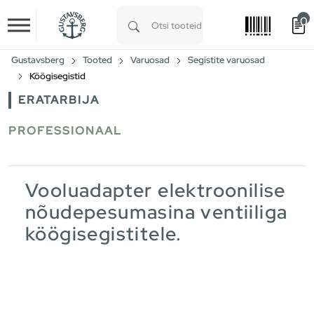
0
Skip to main content
Type 1 or more characters for results.
Gustavsberg
Tooted
Varuosad
Segistite varuosad
Köögisegistid
ERATARBIJA
PROFESSIONAAL
Vooluadapter elektroonilise
nõudepesumasina ventiiliga
köögisegistitele.