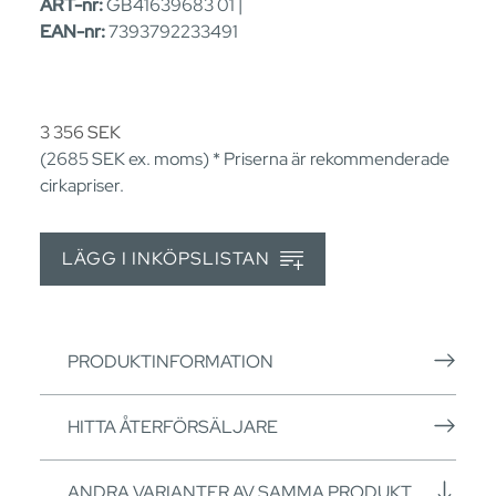
ART-nr:
GB41639683 01 |
EAN-nr:
7393792233491
3 356
SEK
(2685
SEK
ex. moms) * Priserna är rekommenderade
cirkapriser.
LÄGG I INKÖPSLISTAN
PRODUKTINFORMATION
HITTA ÅTERFÖRSÄLJARE
ANDRA VARIANTER AV SAMMA PRODUKT