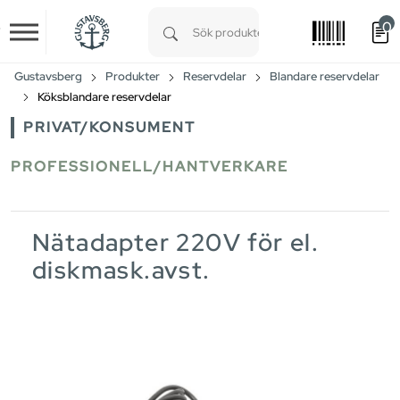
0
Skip to main content
Type 1 or more characters for results.
Gustavsberg
Produkter
Reservdelar
Blandare reservdelar
Köksblandare reservdelar
PRIVAT/KONSUMENT
PROFESSIONELL/HANTVERKARE
Nätadapter 220V för el.
diskmask.avst.