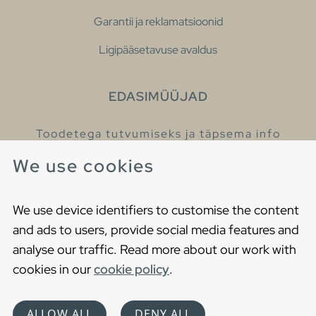
Garantii ja reklamatsioonid
Ligipääsetavuse avaldus
EDASIMÜÜJAD
Toodetega tutvumiseks ja täpsema info
saamiseks külastage meie edasimüüjaid.
We use cookies
Leia lähim edasimüüja
We use device identifiers to customise the content
and ads to users, provide social media features and
analyse our traffic. Read more about our work with
cookies in our
cookie policy
.
Copyright © 2021 Gustavsberg. All Rights Reserved
Cookies
Privaatsuspoliitika
ALLOW ALL
DENY ALL