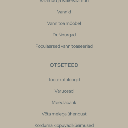
Valamud ja väikevalamud
Vannid
Vannitoa mööbel
Dušinurgad
Populaarsed vannitoaseeriad
OTSETEED
Tootekataloogid
Varuosad
Meediabank
Võta meiega ühendust
Korduma kippuvad küsimused