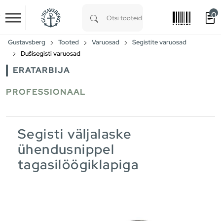
0
Skip to main content
Type 1 or more characters for results.
Gustavsberg
Tooted
Varuosad
Segistite varuosad
Dušisegisti varuosad
ERATARBIJA
PROFESSIONAAL
Segisti väljalaske
ühendusnippel
tagasilöögiklapiga