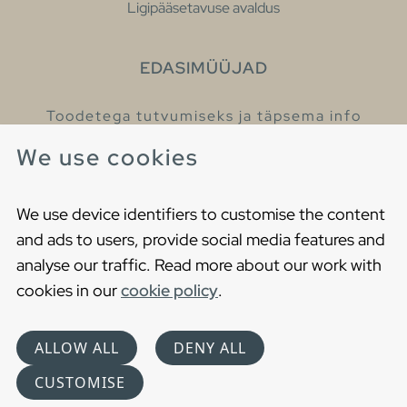
Ligipääsetavuse avaldus
EDASIMÜÜJAD
Toodetega tutvumiseks ja täpsema info
saamiseks külastage meie edasimüüjaid.
We use cookies
Leia lähim edasimüüja
We use device identifiers to customise the content
and ads to users, provide social media features and
analyse our traffic. Read more about our work with
cookies in our
cookie policy
.
Copyright © 2021 Gustavsberg. All Rights Reserved
Cookies
Privaatsuspoliitika
ALLOW ALL
DENY ALL
Choose language
CUSTOMISE