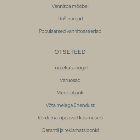
Vannitoa mööbel
Dušinurgad
Populaarsed vannitoaseeriad
OTSETEED
Tootekataloogid
Varuosad
Meediabank
Võta meiega ühendust
Korduma kippuvad küsimused
Garantii ja reklamatsioonid