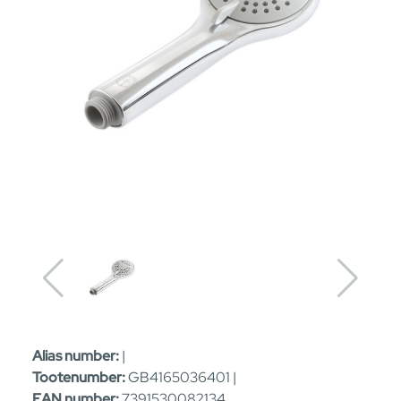
Alias number:
|
Tootenumber:
GB4165036401 |
EAN number:
7391530082134