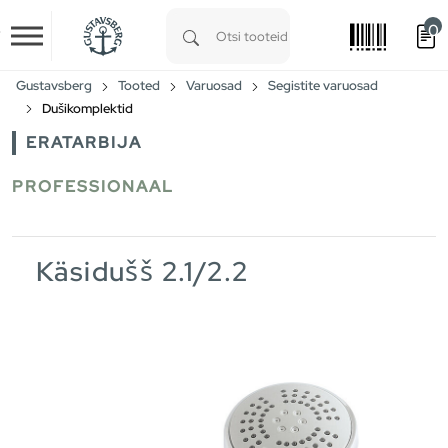
0
Skip to main content
Type 1 or more characters for results.
Gustavsberg
Tooted
Varuosad
Segistite varuosad
Dušikomplektid
ERATARBIJA
PROFESSIONAAL
Käsidušš 2.1/2.2