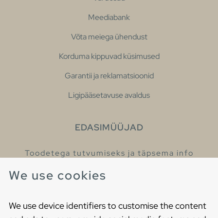
Meediabank
Võta meiega ühendust
Korduma kippuvad küsimused
Garantii ja reklamatsioonid
Ligipääsetavuse avaldus
EDASIMÜÜJAD
Toodetega tutvumiseks ja täpsema info
saamiseks külastage meie edasimüüjaid.
We use cookies
Leia lähim edasimüüja
We use device identifiers to customise the content