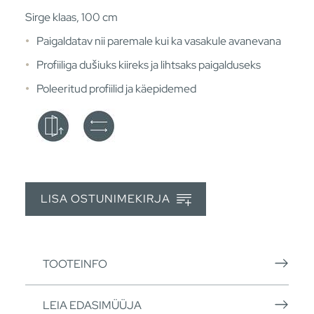
Sirge klaas, 100 cm
Paigaldatav nii paremale kui ka vasakule avanevana
Profiiliga dušiuks kiireks ja lihtsaks paigalduseks
Poleeritud profiilid ja käepidemed
LISA OSTUNIMEKIRJA
TOOTEINFO
LEIA EDASIMÜÜJA