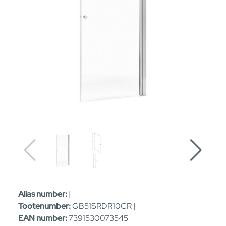
Alias number:
|
Tootenumber:
GB51SRDR10CR |
EAN number:
7391530073545