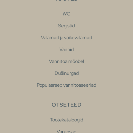
WC
Segistid
Valamud ja väikevalamud
Vannid
Vannitoa mööbel
Dušinurgad
Populaarsed vannitoaseeriad
OTSETEED
Tootekataloogid
Varuosad