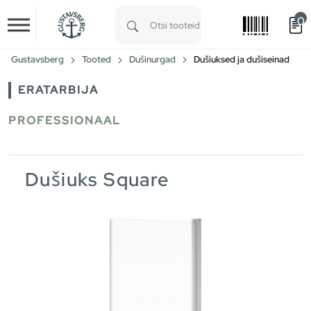
0
Skip to main content
Type 1 or more characters for results.
Gustavsberg
Tooted
Dušinurgad
Dušiuksed ja dušiseinad
ERATARBIJA
PROFESSIONAAL
Dušiuks Square