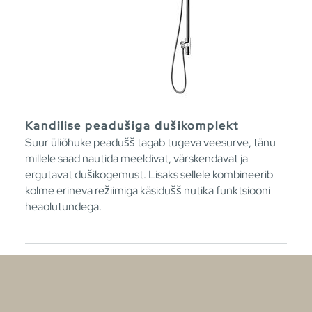
Kandilise peadušiga dušikomplekt
Suur üliõhuke peadušš tagab tugeva veesurve, tänu
millele saad nautida meeldivat, värskendavat ja
ergutavat dušikogemust. Lisaks sellele kombineerib
kolme erineva režiimiga käsidušš nutika funktsiooni
heaolutundega.