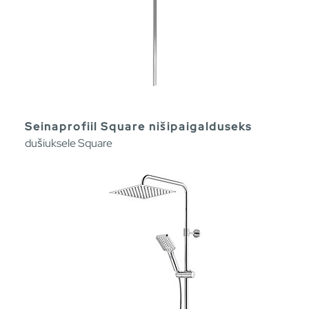
Seinaprofiil Square nišipaigalduseks
dušiuksele Square