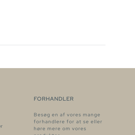
FORHANDLER
Besøg en af vores mange
forhandlere for at se eller
er
høre mere om vores