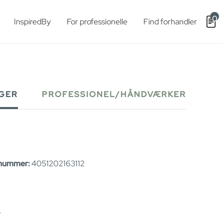
0
InspiredBy
For professionelle
Find forhandler
GER
PROFESSIONEL/HÅNDVÆRKER
nummer:
4051202163112
-