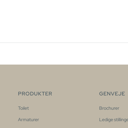
PRODUKTER
GENVEJE
Toilet
Brochurer
Armaturer
Ledige stilling