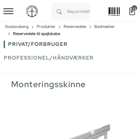
0
Skip to main content
Type 1 or more characters for results.
Gustavsberg
Produkter
Reservedele
Badmøbler
Reservedele til spejlskabe
PRIVAT/FORBRUGER
PROFESSIONEL/HÅNDVÆRKER
Monteringsskinne