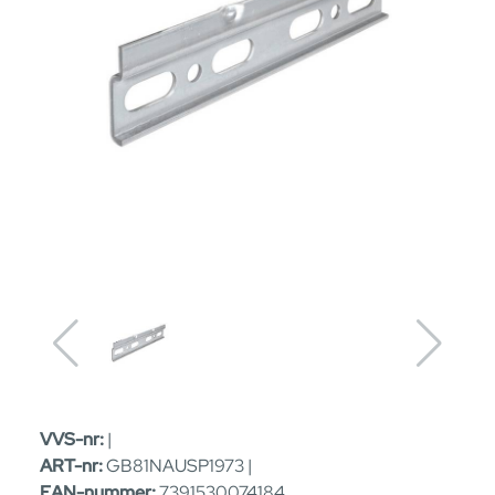
VVS-nr:
|
ART-nr:
GB81NAUSP1973 |
EAN-nummer:
7391530074184