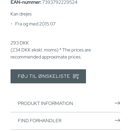
EAN-nummer:
7393792229524
Kan drejes
Fra og med 2015 07
293
DKK
(234
DKK
ekskl. moms) * The prices are
recommended approximate prices.
FØJ TIL ØNSKELISTE
PRODUKT INFORMATION
FIND FORHANDLER