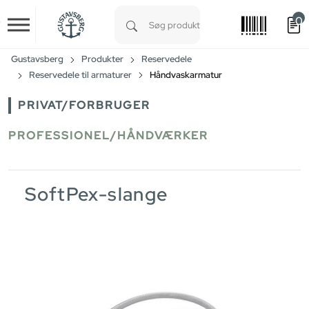
0
Skip to main content
Type 1 or more characters for results.
Gustavsberg
Produkter
Reservedele
Reservedele til armaturer
Håndvaskarmatur
PRIVAT/FORBRUGER
PROFESSIONEL/HÅNDVÆRKER
SoftPex-slange