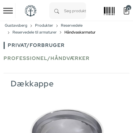
0
Skip to main content
Type 1 or more characters for results.
Gustavsberg
Produkter
Reservedele
Reservedele til armaturer
Håndvaskarmatur
PRIVAT/FORBRUGER
PROFESSIONEL/HÅNDVÆRKER
Dækkappe