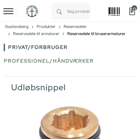
0
Skip to main content
Type 1 or more characters for results.
Gustavsberg
Produkter
Reservedele
Reservedele til armaturer
Reservedele til bruserarmaturer
PRIVAT/FORBRUGER
PROFESSIONEL/HÅNDVÆRKER
Udløbsnippel