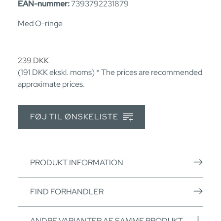
EAN-nummer:
7393792231879
Med O-ringe
239
DKK
(191
DKK
ekskl. moms) * The prices are recommended
approximate prices.
FØJ TIL ØNSKELISTE
PRODUKT INFORMATION
FIND FORHANDLER
ANDRE VARIANTER AF SAMME PRODUKT