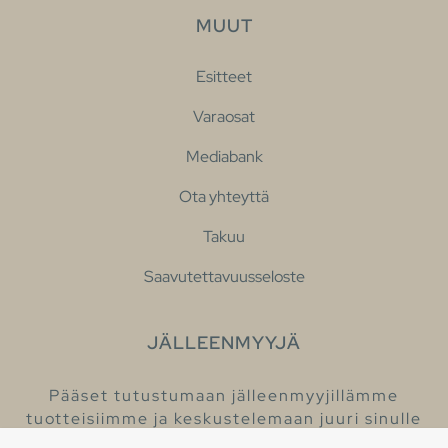
MUUT
Esitteet
Varaosat
Mediabank
Ota yhteyttä
Takuu
Saavutettavuusseloste
JÄLLEENMYYJÄ
Pääset tutustumaan jälleenmyyjillämme
tuotteisiimme ja keskustelemaan juuri sinulle
sopivista kylpyhuonetuotteista