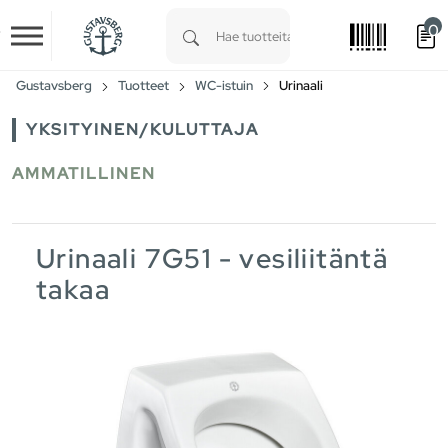
0
Skip to main content
Type 1 or more characters for results.
Gustavsberg
Tuotteet
WC-istuin
Urinaali
YKSITYINEN/KULUTTAJA
AMMATILLINEN
Urinaali 7G51 - vesiliitäntä
takaa