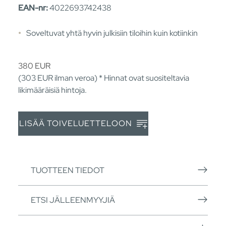
EAN-nr:
4022693742438
Soveltuvat yhtä hyvin julkisiin tiloihin kuin kotiinkin
380
EUR
(303
EUR
ilman veroa) * Hinnat ovat suositeltavia
likimääräisiä hintoja.
LISÄÄ TOIVELUETTELOON
TUOTTEEN TIEDOT
ETSI JÄLLEENMYYJIÄ