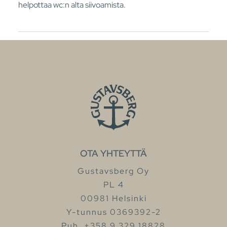
helpottaa wc:n alta siivoamista.
OTA YHTEYTTÄ
Gustavsberg Oy
PL 4
00981 Helsinki
Y-tunnus 0369392-2
Puh. +358 9 329 18828