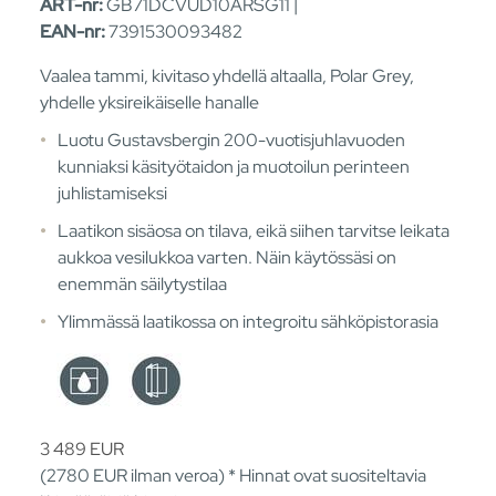
ART-nr:
GB71DCVUD10ARSG11 |
EAN-nr:
7391530093482
Vaalea tammi, kivitaso yhdellä altaalla, Polar Grey,
yhdelle yksireikäiselle hanalle
Luotu Gustavsbergin 200-vuotisjuhlavuoden
kunniaksi käsityötaidon ja muotoilun perinteen
juhlistamiseksi
Laatikon sisäosa on tilava, eikä siihen tarvitse leikata
aukkoa vesilukkoa varten. Näin käytössäsi on
enemmän säilytystilaa
Ylimmässä laatikossa on integroitu sähköpistorasia
3 489
EUR
(2780
EUR
ilman veroa) * Hinnat ovat suositeltavia