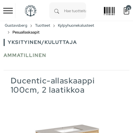
0
Skip to main content
Type 1 or more characters for results.
Gustavsberg
Tuotteet
Kylpyhuonekalusteet
Pesuallaskaapit
YKSITYINEN/KULUTTAJA
AMMATILLINEN
Ducentic-allaskaappi
100cm, 2 laatikkoa