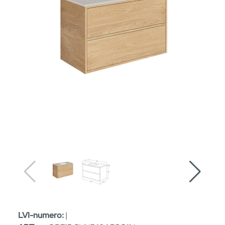
LVI-numero:
|