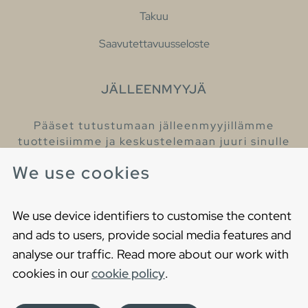
Takuu
Saavutettavuusseloste
JÄLLEENMYYJÄ
Pääset tutustumaan jälleenmyyjillämme
tuotteisiimme ja keskustelemaan juuri sinulle
sopivista kylpyhuonetuotteista
We use cookies
Löydä lähin jälleenmyyjäsi
We use device identifiers to customise the content
and ads to users, provide social media features and
analyse our traffic. Read more about our work with
cookies in our
cookie policy
.
Copyright © 2021 Gustavsberg. All Rights Reserved