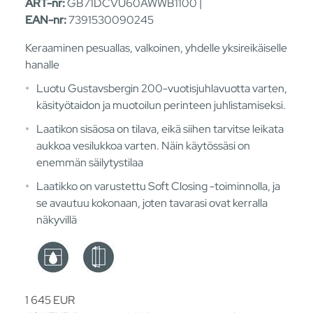
ART-nr:
GB71DCVU60AWWB1100 |
EAN-nr:
7391530090245
Keraaminen pesuallas, valkoinen, yhdelle yksireikäiselle
hanalle
Luotu Gustavsbergin 200-vuotisjuhlavuotta varten,
käsityötaidon ja muotoilun perinteen juhlistamiseksi.
Laatikon sisäosa on tilava, eikä siihen tarvitse leikata
aukkoa vesilukkoa varten. Näin käytössäsi on
enemmän säilytystilaa
Laatikko on varustettu Soft Closing -toiminnolla, ja
se avautuu kokonaan, joten tavarasi ovat kerralla
näkyvillä
1 645
EUR