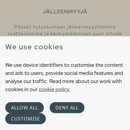
JÄLLEENMYYJÄ
Pääset tutustumaan jälleenmyyjillämme
tuotteisiimme ja keskustelemaan juuri sinulle
sopivista kylpyhuonetuotteista
We use cookies
Löydä lähin jälleenmyyjäsi
We use device identifiers to customise the content
and ads to users, provide social media features and
analyse our traffic. Read more about our work with
cookies in our
cookie policy
.
Copyright © 2021 Gustavsberg. All Rights Reserved
Cookies
Privacy statement
ALLOW ALL
DENY ALL
Choose language
CUSTOMISE