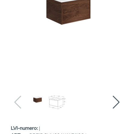
LVI-numero:
|