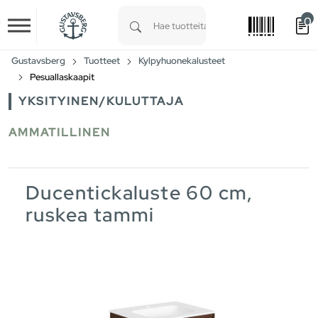
0
Skip to main content
Type 1 or more characters for results.
Gustavsberg
Tuotteet
Kylpyhuonekalusteet
Pesuallaskaapit
YKSITYINEN/KULUTTAJA
AMMATILLINEN
Ducentickaluste 60 cm,
ruskea tammi