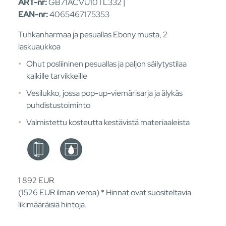
ART-nr:
GB71ACVU10TL332 |
EAN-nr:
4065467175353
Tuhkanharmaa ja pesuallas Ebony musta, 2
laskuaukkoa
Ohut posliininen pesuallas ja paljon säilytystilaa
kaikille tarvikkeille
Vesilukko, jossa pop-up-viemärisarja ja älykäs
puhdistustoiminto
Valmistettu kosteutta kestävistä materiaaleista
1 892
EUR
(1526
EUR
ilman veroa) * Hinnat ovat suositeltavia
likimääräisiä hintoja.