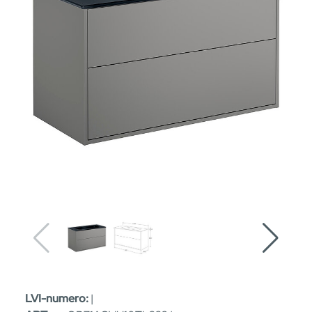
LVI-numero:
|