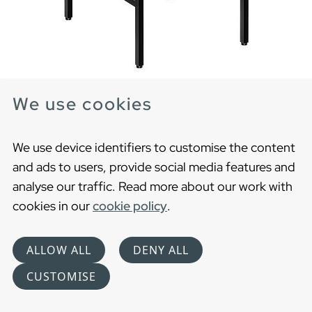
We use cookies
Tukikehys Artic – pesuallaskaappi
Tukikehys Artic pesuallaskaappiin. Valkoinen tai Musta.
We use device identifiers to customise the content
and ads to users, provide social media features and
analyse our traffic. Read more about our work with
cookies in our
cookie policy
.
ALLOW ALL
DENY ALL
CUSTOMISE