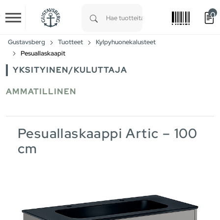
0
Skip to main content
Type 1 or more characters for results.
Gustavsberg
Tuotteet
Kylpyhuonekalusteet
Pesuallaskaapit
YKSITYINEN/KULUTTAJA
AMMATILLINEN
Pesuallaskaappi Artic – 100
cm