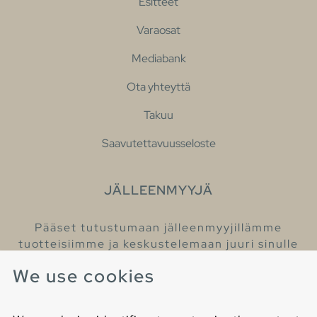
Esitteet
Varaosat
Mediabank
Ota yhteyttä
Takuu
Saavutettavuusseloste
JÄLLEENMYYJÄ
Pääset tutustumaan jälleenmyyjillämme
tuotteisiimme ja keskustelemaan juuri sinulle
sopivista kylpyhuonetuotteista
We use cookies
Löydä lähin jälleenmyyjäsi