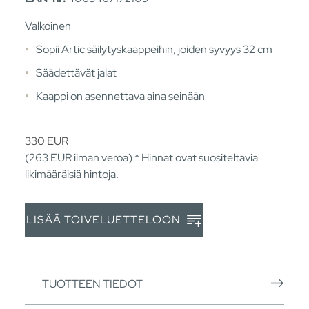
Valkoinen
Sopii Artic säilytyskaappeihin, joiden syvyys 32 cm
Säädettävät jalat
Kaappi on asennettava aina seinään
330
EUR
(263
EUR
ilman veroa) * Hinnat ovat suositeltavia
likimääräisiä hintoja.
LISÄÄ TOIVELUETTELOON
TUOTTEEN TIEDOT