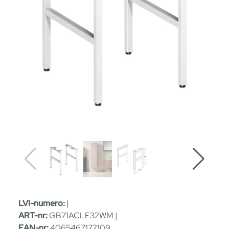
LVI-numero:
|
ART-nr:
GB71ACLF32WM |
EAN-nr:
4065467172109