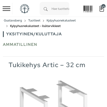
0
Skip to main content
Type 1 or more characters for results.
Gustavsberg
Tuotteet
Kylpyhuonekalusteet
Kylpyhuonekalusteet - lisätarvikkeet
YKSITYINEN/KULUTTAJA
AMMATILLINEN
Tukikehys Artic – 32 cm