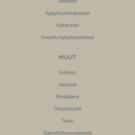
Ammeet
Kylpyhuonekalusteet
Suihkutilat
Suosittu kylpyhuonesarja
MUUT
Esitteet
Varaosat
Mediabank
Ota yhteyttä
Takuu
Saavutettavuusseloste