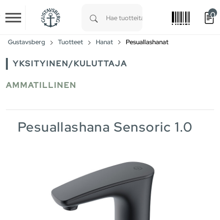
0
Skip to main content
Type 1 or more characters for results.
Gustavsberg
Tuotteet
Hanat
Pesuallashanat
YKSITYINEN/KULUTTAJA
AMMATILLINEN
Pesuallashana Sensoric 1.0