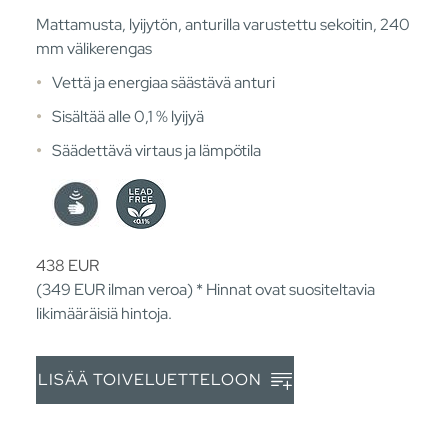
Mattamusta, lyijytön, anturilla varustettu sekoitin, 240
mm välikerengas
Vettä ja energiaa säästävä anturi
Sisältää alle 0,1 % lyijyä
Säädettävä virtaus ja lämpötila
438
EUR
(349
EUR
ilman veroa) * Hinnat ovat suositeltavia
likimääräisiä hintoja.
LISÄÄ TOIVELUETTELOON