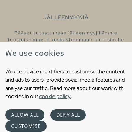
JÄLLEENMYYJÄ
Pääset tutustumaan jälleenmyyjillämme
tuotteisiimme ja keskustelemaan juuri sinulle
sopivista kylpyhuonetuotteista
We use cookies
Löydä lähin jälleenmyyjäsi
We use device identifiers to customise the content
and ads to users, provide social media features and
analyse our traffic. Read more about our work with
cookies in our
cookie policy
.
Copyright © 2021 Gustavsberg. All Rights Reserved
Cookies
Privacy statement
ALLOW ALL
DENY ALL
Choose language
CUSTOMISE