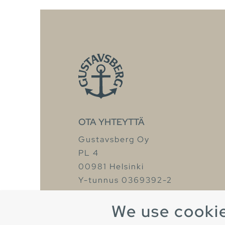
OTA YHTEYTTÄ
Gustavsberg Oy
PL 4
00981 Helsinki
Y-tunnus 0369392-2
Puh. +358 9 329 18828
We use cooki