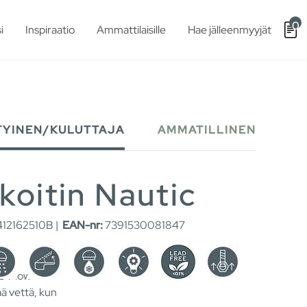
0
i
Inspiraatio
Ammattilaisille
Hae jälleenmyyjät
TYINEN/KULUTTAJA
AMMATILLINEN
koitin Nautic
12162510B |
EAN-nr:
7391530081847
CO Flow
ää vettä, kun