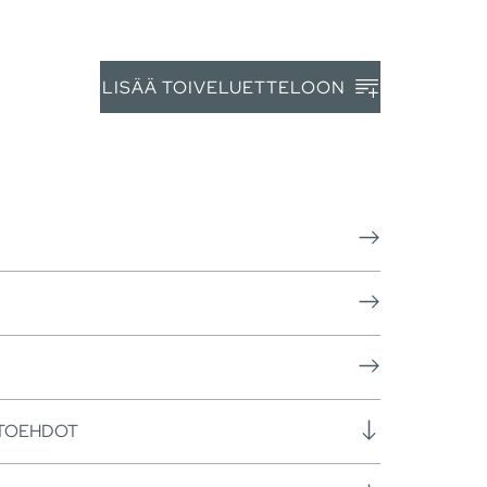
LISÄÄ TOIVELUETTELOON
HTOEHDOT