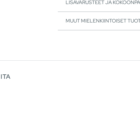
LISÄVARUSTEET JA KOKOONP
MUUT MIELENKIINTOISET TUO
ITA