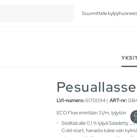
esults.
Suunnittele kylpyhuonees
YKSI
Pesuallasse
LVI-numero:
6170094 |
ART-nr:
GB4
ECO Flow enintään 3 l/m, lyijytön
Sisältää alle 0,1 % lyijyä Säädetty E
Cold-start, hanasta tulee vain kylm