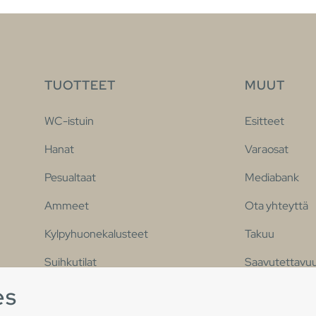
TUOTTEET
MUUT
WC-istuin
Esitteet
Hanat
Varaosat
Pesualtaat
Mediabank
Ammeet
Ota yhteyttä
Kylpyhuonekalusteet
Takuu
Suihkutilat
Saavutettavuu
es
Suosittu kylpyhuonesarja