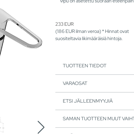
vipu on asetettu suoraan eteenpäin
233
EUR
(186
EUR
ilman veroa) * Hinnat ovat
suositeltavia likimääräisiä hintoja.
TUOTTEEN TIEDOT
VARAOSAT
ETSI JÄLLEENMYYJIÄ
SAMAN TUOTTEEN MUUT VAI