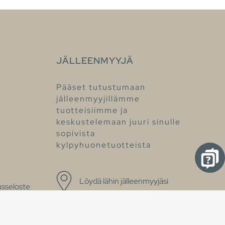
JÄLLEENMYYJÄ
Pääset tutustumaan
jälleenmyyjillämme
tuotteisiimme ja
keskustelemaan juuri sinulle
sopivista
kylpyhuonetuotteista
Löydä lähin jälleenmyyjäsi
sseloste