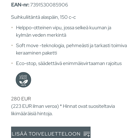
EAN-nr:
7391530085906
Suihkuliitäntä alaspäin, 150 c-c
Helppo-otteinen vipu, jossa selkeä kuuman ja
kylmän veden merkintä
Soft move -teknologia, pehmeästi ja tarkasti toimiva
keraaminen paketti
Eco-stop, säädettävä enimmäisvirtaaman rajoitus
280
EUR
(223
EUR
ilman veroa) * Hinnat ovat suositeltavia
likimääräisiä hintoja.
LISÄÄ TOIVELUETTELOON