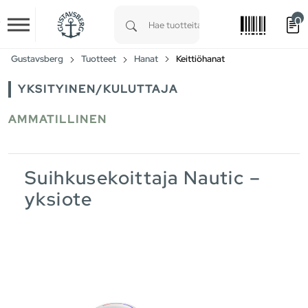
0
Skip to main content
Type 1 or more characters for results.
Gustavsberg
Tuotteet
Hanat
Keittiöhanat
YKSITYINEN/KULUTTAJA
AMMATILLINEN
Suihkusekoittaja Nautic –
yksiote