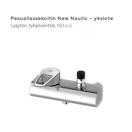
Pesuallassekoitin New Nautic – yksiote
Lyijytön, tyhjiöventtiili, 150 c-c