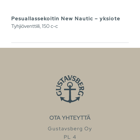
Pesuallassekoitin New Nautic – yksiote
Tyhjiöventtiili, 150 c-c
OTA YHTEYTTÄ
Gustavsberg Oy
PL 4